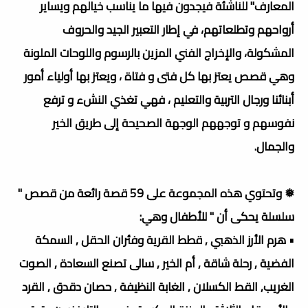
المعارف" للناشئة فيجدون فيها ما يناسب خيالهم ويسایر
أرواحهم وتطلعاتهم، في إطار التعبير الجيد والحروف
المشكولة، والإخراج الفني المزين بالرسوم واللوحات الملونة
وهي قصص يعتز بها كل فتى و فتاة ، ويعتز بها أولياء أمور
أبنائنا ورجال التربية والتعليم ، فهي تغذي النشء و ترفع
نفوسهم و توجههم الوجهة الصحيحة إلى طريق الخير
والجمال.
❅ وتحتوي هذه المجموعة على 59 قصة رائعة من قصص "
سلسلة يحكى أن " للأطفال وهي:
• هرم الأرز الذهبي , قطط القرية وفئران الحقل , السمكة
الفضية , رحلة شاقة , أم الخير , سالى تصنع السعادة , الصوت
الغريب, القط الكسلان , الغابة النظيفة , حصان دقدق , القرد