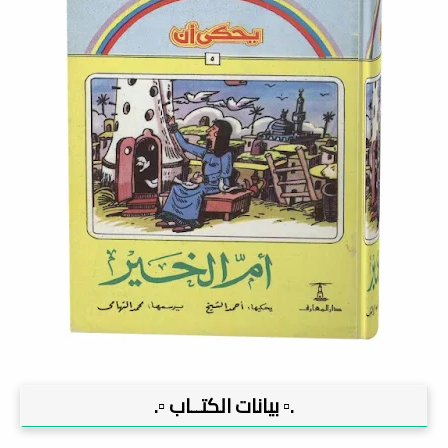
.▫️ بيانات الكتــاب ▫️.