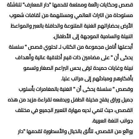
قصص وحكايات رائعة وممتعة تقدمها "دار المعارف" للناشئة
مستوحاة من التراث العالمي ومستلهمة من ثقافات شعوب
الأرض بحضاراتهم الغنية المتنوعة والحافلة بالعبر والمواعظ
النبيلة والسامية الموجهة إلى الأطفال.
أبدعتها أنامل مجموعة من الكتاب لـ تحتوي قصص " سلسلة
يحكى أن " على مضامين ذات قيم أخلاقية عالية وأهداف
نبيلة وغايات حميدة ترقى بحس البراعم الصغار وتسمو
بأفكارهم ومبادئهم إلى مراتب عليا.
وقصص " سلسلة يحكى أن " الغنية بالمغامرات بأسلوب
جميل وراق يفتح مخيلة الطفل ويدفعه لقراءة مزيد من هذه
القصص، حيث تنمي لديه مهارة التعبير الجميع في مختلف
جوانب اللغة العربية.
روائع من القصص، تتألق بالخيال والأسطورة تقدمها "دار