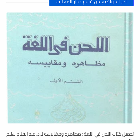
أخر المواضيع من قسم : دار المعارف
تحميل كتاب اللحن في اللغة ؛ مظاهره ومقاييسه لـ د. عبد الفتاح سليم