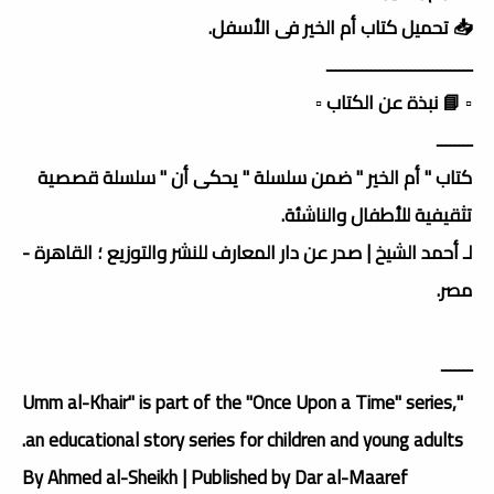
📥 تحميل كتاب أم الخير فى الأسفل.
ـــــــــــــــــــــــــــــــــ
▫️ 📘 نبذة عن الكتاب ▫️
ــــــــ
كتاب " أم الخير " ضمن سلسلة " يحكى أن " سلسلة قصصية
تثقيفية للأطفال والناشئة.
لـ أحمد الشيخ | صدر عن دار المعارف للنشر والتوزيع ؛ القاهرة -
مصر.
ـــــــ
"Umm al-Khair" is part of the "Once Upon a Time" series,
an educational story series for children and young adults.
By Ahmed al-Sheikh | Published by Dar al-Maaref