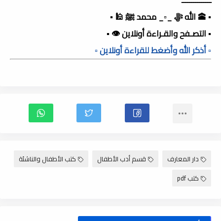
▪️ 🕋 الله ﷻ _▫️_ محمد ﷺ 🕌 ▪️
▪️ التصـفح والقـراءة أونلاين 👁️ ▪️
▫️ أذكر الله وأضغط للقراءة أونلاين ▫️
دار المعارف
قسم أدب الأطفال
كتب الأطفال والناشئة
كتب pdf