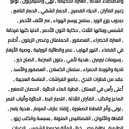
والأصدقاء الثلاثة , العنزة الحكيمة , نهى والتليفزيون , توتو
زعيم الفئران , الديك الفصيح , الحمار الشقي , الحمار النافع ,
دبدوب يزرع الورد , سامح يرسم الهواء , سر الأنف الأحمر ,
الشمس وبناتها الثلاث , حكاية اللون الأحمر , الدنيا كلها فرحانة
, العنزة الخضراء , العصفور , الحمامتان وغصن الزيتون , أحلام
في الفضاء , النهر الهارب , عمر والطائرة الورقية , وصية الأزهار
, رسومات نيرمين , هدية لأمي , جنون السرعة , الصلح خير ,
نادية والوردة الحمراء , سلمان الكسلان , العصفور والأسد ,
عقد من قطرات الندي , جامع الفراشات , الماسة العجيبة ,
أعلى رأس في البستان , قطرة الماء الحائرة , الحصان الصغير ,
الماعز والذئب , الفئران الثلاثة , انتصار البط , الجائزة وأنياب النمر
, نونى وأم القطط الصغيرة , إنقاذ عازف المزمار , هدية ياسر ,
القطة والألوان , القصاقيص الملونة , بسبسة والكلب زيزو ,
الطلمبة , نظارة منى , خيال المآتة وخيوط الشمس , الرغبات