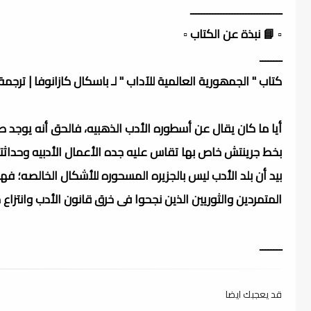
ـــــــــــــــــــــــــــــــــ
▫️ 📘 نبذة عن الكتاب ▫️
ــــــــ
كتاب " الجمھورية العالمية للآداب " لـ باسكال كازانوفا | ترجم
أيا ما كان يقال عن أسطوره الأدب الذهبيه، فالحق أنه يوجد ص
بخط جرينتش خاص بها تقاس عليه جده الأعمال الأدبيه وحداثتها
بيد أن بلد الأدب ليس بالجزيره المسحوره للأشكال الخالصه؛ فه
المتمردين والثوريين الذين نجحوا فى خرق قانون الأدب وانتزاع ح
ــــــــ
قد يعجبك ايضا