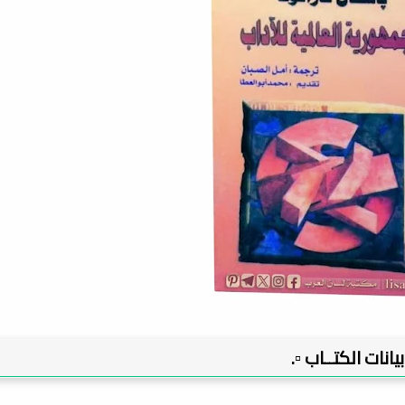
 بيانات الكتــاب ▫️.