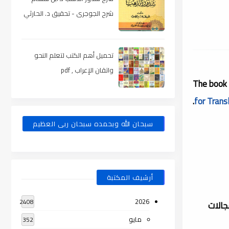
شرح الجوجرى - تحقيق د. الحارثي
، pdf
تحميل أهم الكتب لتعلم النحو
واتقان الإعراب , pdf
The book 
.
for Transl
سبحان الله وبحمده سبحان ربى العظيم
أرشيف المكتبة
2026
2408
جالات
مايو
352