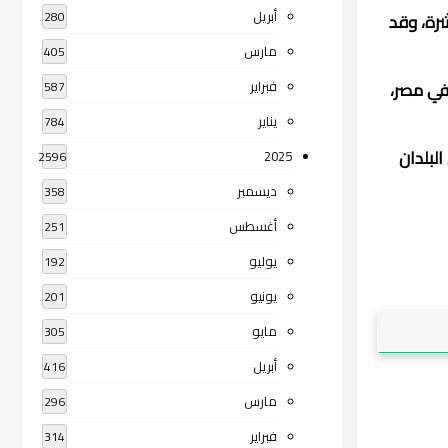
أبريل
280
شرة، وقد
مارس
405
في مصر،
فبراير
587
يناير
784
لبلدان
2025
2596
ديسمبر
358
أغسطس
251
يوليو
192
يونيو
201
مايو
305
أبريل
416
مارس
296
فبراير
314