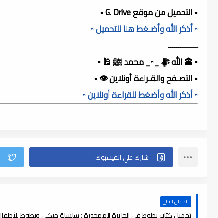
▪️ التحميل من موقع G. Drive ▪️
▫️ أذكر الله وأضـغط هنا للتحميل ▫️
ـــــــــــــــ
▪️ 🕋 الله ﷻ _▫️_ محمد ﷺ 🕌 ▪️
▪️ التصـفح والقـراءة أونلاين 👁️ ▪️
▫️ أذكر الله وأضغط للقراءة أونلاين ▫️
المقال التالي
تحميل كتاب بطوط في الجزيرة المهجورة ؛ سلسلة ميكي وبطوط للأطفال , f