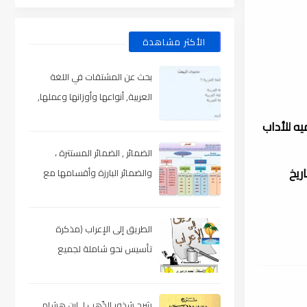
الأكثر مشاهدة
بحث عن المشتقات في اللغة
العربية, أنواعها وأوزانها وعملها,
مدعم بالأمثلة والصور , pdf
يه للأداب
الضمائر , الضمائر المستترة ،
ريخ
والضمائر البارزة وأقسامها مع
الشرح والتدريبات , شرح مبسط مع
الأمثلة وتحميل pdf
الطريق إلى الإعراب (مذكرة
تأسيس نحو شاملة لجميع
المراحل) , pdf
شرح شذور الذّهب لـ ابن هشام