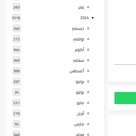
يناير
263
2024
3316
ديسمبر
240
نوفمبر
272
أكتوبر
344
سبتمبر
349
أغسطس
399
يوليو
267
يونيو
24
مايو
521
أبريل
276
مارس
50
فبراير
249