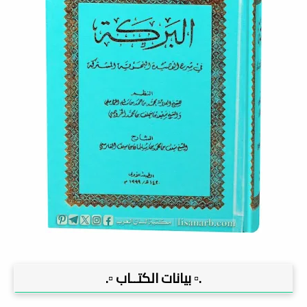
.▫️ بيانات الكتــاب ▫️.