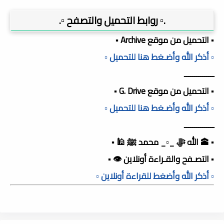
.▫️ روابط التحميل والتصفح ▫️.
▪️ التحميل من موقع Archive ▪️
▫️ أذكر الله وأضـغط هنا للتحميل ▫️
ـــــــــــــــ
▪️ التحميل من موقع G. Drive ▪️
▫️ أذكر الله وأضـغط هنا للتحميل ▫️
ـــــــــــــــ
▪️ 🕋 الله ﷻ _▫️_ محمد ﷺ 🕌 ▪️
▪️ التصـفح والقـراءة أونلاين 👁️ ▪️
▫️ أذكر الله وأضغط للقراءة أونلاين ▫️