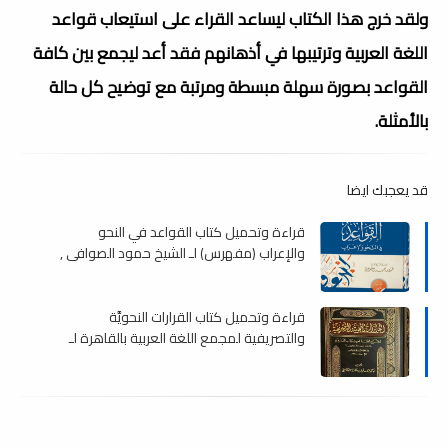
ولقد خرج هذا الكتاب ليساعد القراء على استيعاب قواعد
اللغة العربية وترتيبها في أذهانهم فقد أعد ليجمع بين كافة
القواعد بصورة سهلة مبسطة ومرتبة مع توضيح كل حالة
بالأمثلة.
قد يعجبك ايضا
قراءة وتحميل كتاب القواعد في النحو
والإعراب (مفهرس) لـ الشيخ حمود الصوافي ,
read
قراءة وتحميل كتاب القرارات النحويَّة
والتصريفية لمجمع اللغة العربية بالقاهرة لـ
د.خالد العصيمي , read