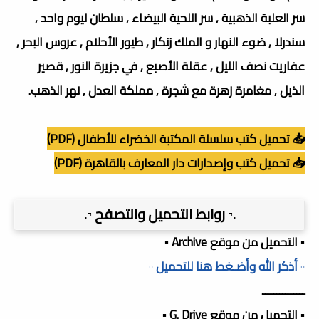
سر العلبة الذهبية , سر اللحية البيضاء , سلطان ليوم واحد ,
سندرلا , ضوء النهار و الملك زنكار , طيور الأحلام , عروس البحر ,
عفاريت نصف الليل , عقلة الأصبع , في جزيرة النور , قصير
الذيل , مغامرة زهرة مع شجرة , مملكة العدل , نهر الذهب.
📥 تحميل كتب سلسلة المكتبة الخضراء للأطفال (PDF)
📥 تحميل كتب وإصدارات دار المعارف بالقاهرة (PDF)
.▫️ روابط التحميل والتصفح ▫️.
▪️ التحميل من موقع Archive ▪️
▫️ أذكر الله وأضـغط هنا للتحميل ▫️
ـــــــــــــــ
▪️ التحميل من موقع G. Drive ▪️