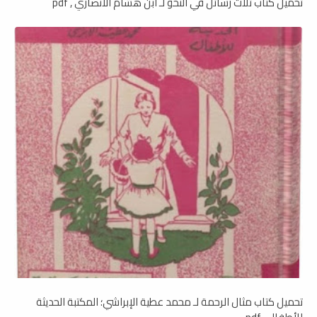
تحميل كتاب ثلاث رسائل في النحو لـ ابن هشام الأنصاري , pdf
تحميل كتاب مثال الرحمة لـ محمد عطية الإبراشي؛ المكتبة الحديثة