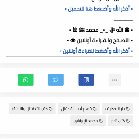
▫️ أذكر الله وأضـغط هنا للتحميل ▫️
ـــــــــــــــ
▪️ 🕋 الله ﷻ _▫️_ محمد ﷺ 🕌 ▪️
▪️ التصـفح والقـراءة أونلاين 👁️ ▪️
▫️ أذكر الله وأضغط للقراءة أونلاين ▫️
دار المعارف
قسم أدب الأطفال
كتب الأطفال والناشئة
كتب pdf
محمد الإبراشي