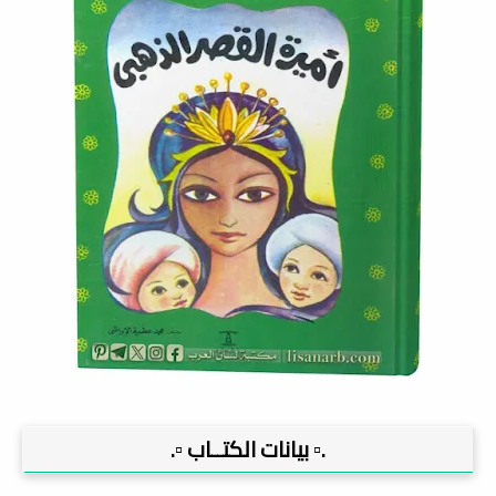
.▫️ بيانات الكتــاب ▫️.