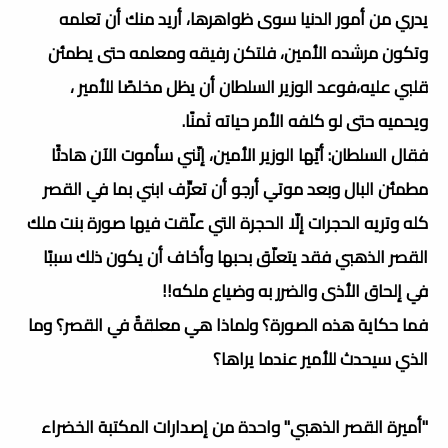
يدري من أمور الدنيا سوى ظواهرها، أريد منك أن تعلمه
وتكون مرشده الأمين، فلتكن رفيقه ومعلمه حتى يطمئن
قلبي عليه،فوعد الوزير السلطان أن يظل مخلصًا للأمير ،
ويحميه حتى لو كلفه الأمر حياته ثمنًا.
فقال السلطان: أيّها الوزير الأمين، إنّني سأموت الآن هادئًا
مطمئن البال وبعد موتي أرجو أن تعرِّف ابني بما في القصر
كله وتريه الحجرات إلّا الحجرة التي علّقت فيها صورة بنت ملك
القصر الذهبي فقد يتعلّق بحبها وأخاف أن يكون ذلك سببًا
في إلحاق الأذى والضرر به وضياع ملكه!!
فما حكاية هذه الصورة؟ ولماذا هي معلقةٌ في القصر؟ وما
الذي سيحدث للأمير عندما يراها؟
"أميرة القصر الذهبي" واحدة من إصدارات المكتبة الخضراء