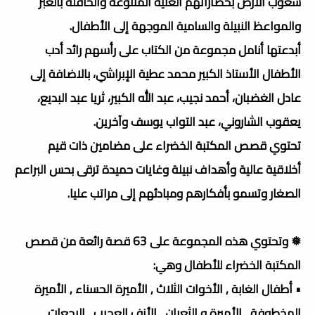
شعوب الأرض بحضاراتهم الغنية المتنوعة والحافلة بالعبر
والمواعظ النبيلة والسامية الموجهة إلى الأطفال.
أبدعتها أنامل مجموعة من الكتاب على رأسهم رائد أدب
الأطفال الأستاذ الكبير محمد عطية الإبراشي، بالاضافة إلى
عادل الغضبان، أحمد نجيب، عبد الله الكبير، ثريا عبد البديع،
يعقوب الشاروني، عبد التواب يوسف وآخرين.
تحتوي قصص المكتبة الخضراء على مضامين ذات قيم
أخلاقية عالية وأهداف نبيلة وغايات حميدة ترقى بحس البراعم
الصغار وتسمو بأفكارهم ومبادئهم إلى مراتب عليا.
❅ وتحتوي هذه المجموعة على 63 قصة رائعة من قصص
المكتبة الخضراء للأطفال وهي:
• أطفال الغابة , الأخوات الثلاث , الأميرة الحسناء , الأميرة
المخطوفة , الأميرة و الثعبان , الأنف العجيب , البجعات