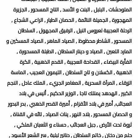
المتوحشات , البلبل , البنت و الأسد , التاج المسحور , الجزيرة
المهجورة , الجميلة النائمة , الحصان الطيار , الراعي الشجاع ,
الرحلة العجيبة لعروس النيل , الرفيق المجهول , السلطان
المسحور , الشاطر محظوظ , الصياد الماهر , الصياد المسكين و
المارد اللعين , الصياد و دينار السلطان , الطبلة المسحورة ,
الفأرة البيضاء , القداحة العجيبة , القدم الذهبية , الكرة
الذهبية , الكسلان و تاج السلطان , الليمون العجيب , الماسة
الزرقاء , المرآة السحرية , المغامر الجريء , الملك عادل , النجم
الكبير , الهدهد يمتلك تاجا , الوزير الحكيم , أليس في بلاد
العجائب, أمير في بلاد الأقزام , أميرة القصر الذهبي , بدر البدور
و الحصان المسحور , بلاد النهر , ينات الصياد , تائه في القناة ,
ثروة تحت الأرض , جبل العجائب , حسناء و الثعبان الملكي ,
حلم من دخان , خاتم السلطان , دنانير لبلبة , سر الشعر الأسود ,