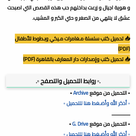
و هوية اجيال و زرعت بداخلهم حب هذه القصص التي اصبحت
عشق لا ينتهي من الصغر و حتي الكبر و المشيب.
📥 تحميل كتب سلسلة مـغامرات مـيكي وبـطوط للأطفال
(PDF)
📥 تحميل كتب وإصدارات دار المعارف بالقاهرة (PDF)
.▫️ روابط التحميل والتصفح ▫️.
▪️ التحميل من موقع
Archive
▪️
▫️ أذكر الله وأضـغط هنا للتحميل ▫️
ـــــــــــــــ
▪️ التحميل من موقع
G. Drive
▪️
▫️ أذكر الله وأضـغط هنا للتحميل ▫️