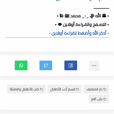
ـــــــــــــــ
▪️ 🕋 الله ﷻ _▫️_ محمد ﷺ 🕌 ▪️
▪️ التصـفح والقـراءة أونلاين 👁️ ▪️
▫️ أذكر الله وأضغط للقراءة أونلاين ▫️
دار المعارف
قسم أدب الأطفال
كتب الأطفال والناشئة
كتب pdf