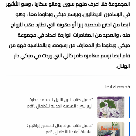
المجموعة فلا اعرف منهم سوى رومانو سكاربا ، وهو الأشهر
في الرسامين الايطاليين، ويرسم ميكي وبطوط معا ، وهو
ايضا من اخترع شخصية زيزا أو دهوبة التي تطارد دهب للزواج
منه ، والعديد من المغامرات الواردة اعداد في مجموعة
ميكي وبطوط دار المعارف من رسومه، و بالمناسبه فهو من
قام ايضا برسم مغامرة ظفر كالي التي وردت في ميكي دار
الهلال.
قد يعجبك ايضا
تحميل كتاب الابن النبيل لـ محمد عطية
الإبراشي ؛ المكتبة الحديثة للأطفال , pdf
تحميل كتاب مولد بطل لـ سمير إبراهيم ؛
سلسلة أولادنا للأطفال , pdf