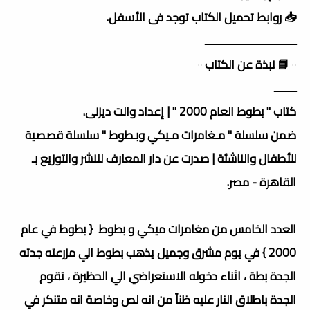
📥 روابط تحميل الكتاب توجد فى الأسفل.
ـــــــــــــــــــــــــــــــــ
▫️ 📘 نبذة عن الكتاب ▫️
ــــــــ
كتاب " بطوط العام 2000 " | إعداد والت ديزنى.
ضمن سلسلة " مـغامرات مـيكي وبـطوط " سلسلة قصصية
للأطفال والناشئة | صدرت عن دار المعارف للنشر والتوزيع بـ
القاهرة - مصر.
العدد الخامس من مغامرات ميكي و بطوط { بطوط في عام
2000 } في يوم مشرق وجميل يذهب بطوط الي مزرعته جدته
الجدة بطة ، اثناء دخوله الاستعراضي الي الحظيرة ، تقوم
الجدة باطلاق النار عليه ظناً من انه لص وخاصة انه متنكر في