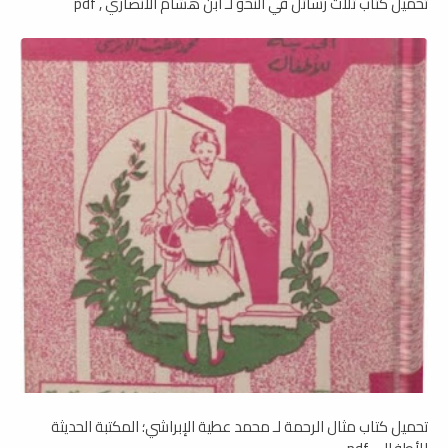
تحميل كتاب ثلاث رسائل في النحو لـ ابن هشام الأنصاري , pdf
تحميل كتاب مثال الرحمة لـ محمد عطية الإبراشي؛ المكتبة الحديثة