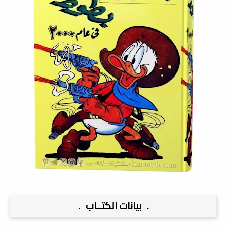
.▫️ بيانات الكتــاب ▫️.