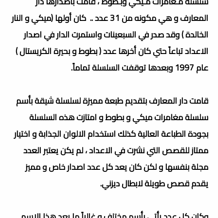
سلسلة مـغامرات مـيكي وبـطوط ، قامت بأصدارها دار
المعارف و هي مكونه من 31 عدد .. كان أولها (ميكي و النار
الخالدة ) وقد صدر في السبعينات واستمرت الدار في اصدار
الاعداد تباعاً حتي كان أخرها عدد ( بطوط و بحيرة الكريستال )
عام 1997 وبعدها توقفت السلسلة تماماً.
قامت دار المعارف بتقديم طبعة مميزة لسلسلة شيقة بأسم
سلسلة مغامرات ميكي و بطوط و امتازت هذه السلسلة
بجودة الطباعة العالية كذلك استخدام الالوان الجذابة و اختيار
ممتاز للقصص التي نشرت في الاعداد ، لم يكن يعتبر العدد
مجلة بنفسها و لكن كان يعد كل عدد اصدار خاص و مميز
يقدم قصص طويلة لابطال ديزني.
وكان كل عدد يأتي بأسم مختلف و غالباً ما يعد هذا الاسم