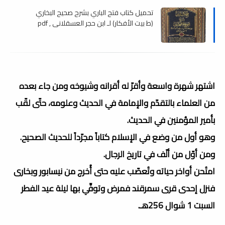
تحميل كتاب فتح الباري بشرح صحيح البخاري
(ط بيت الأفكار) لـ ابن حجر العسقلاني , pdf
اشتهر شهرة واسعة وأقرّ له أقرانه وشيوخه ومن جاء بعده
من العلماء بالتقدّم والإمامة في الحديث وعلومه، حتّى لقّب
بأمير المؤمنين في الحديث.
وهو أول من وضع في الإسلام كتاباً مجرّداً للحديث الصحيح.
ومن أوّل من ألّف في تاريخ الرجال.
امتُحن أواخر حياته وتُعصّب عليه حتى أُخرج من نيسابور وبخارى
فنزل إحدى قرى سمرقند فمرض وتوفِّي بها ليلة عيد الفطر
السبت 1 شوال 256هـ.