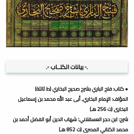
.▫️ بيانات الكتــاب ▫️.
● كتاب: فتح الباري بشرح صحيح البخاري (ط ثالثة)
المؤلف: الإمام البخاري, أبى عبد الله محمد بن إسماعيل
البخارى (ت 256 هـ)
شرح: ابن حجر العسقلاني؛ شهاب الدين أبو الفضل أحمد بن
محمد الكناني المصرى (ت 852 هـ)