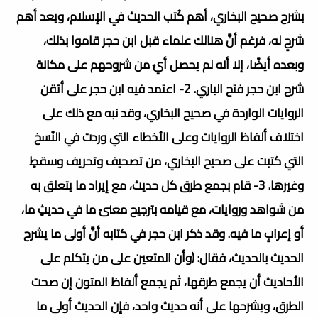
بشرح صحيح البخاري، أهم كُتب الحديث في الإسلام، ويعد أهم
شرحٍ له، فرغم أنَّ هنالك علماء قبل ابن حجر قاموا بذلك،
وبعده أيضًا، إلا أنه لم يحصل أيٌ من شروحهم على مكانة
شرح ابن حجر فتح الباري. 2- اعتمد فيه ابن حجر على أتقن
الروايات الواردة في صحيح البخاري، وقد نبه مع ذلك على
اختلاف ألفاظ الروايات وعلى الأخطاء التي وردت في النُسخ
التي كتبت على صحيح البخاري، من تصحيف وتحريف وسقطٍ
وغيرها. 3- قام بجمع طرق كل حديث، مع إيراد ما يتعلق به
من شواهد وروايات، مع قيامه بترجيح معنىً ما في حديثٍ ما،
أو إعرابٍ ما فيه. وقد ذكر ابن حجر في كتابه أنَّ أولى ما يشرح
الحديث بالحديث، فقال: (وأن المتعين على من يتكلم على
الأحاديث أن يجمع طرقها، ثم يجمع ألفاظ المتون إن صحت
الطرق، ويشرحها على أنه حديث واحد، فإن الحديث أولى ما