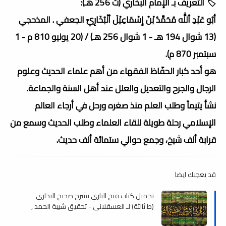
🏷️ التعريف بـ الإمام البخاري (ت 256 هـ):
أبُو عَبْدِ ٱللَّٰه مُحَمَّدُ بْنُ إِسْمَاعِيْلَ ٱلْبُخَارِيّ الجعفي . المذحجي
(13 شوال 194 هـ - 1 شوال 256 هـ) / (20 يوليو 810 م - 1
سبتمبر 870 م).
هو أحد كبار الحفّاظ الفقهاء من أهم علماء الحديث وعلوم
الرجال والجرح والتعديل والعلل عند أهل السنة والجماعة.
نشأ يتيماً وطلب العلم منذ صغره ورحل في أرجاء العالم
الإسلامي رحلة طويلة للقاء العلماء وطلب الحديث وسمع من
قرابة ألف شيخ، وجمع حوالي ستمائة ألف حديث.
قد يعجبك ايضا
تحميل كتاب فتح الباري بشرح صحيح البخاري
(ط ثالثة) لـ العسقلاني - تحقيق شيبة الحمد ,
pdf