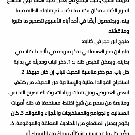
طريقة الشوى: حيث اجتمع مع بعض طلبة العلم ذوي الاطلاع
لتحرير الكتاب، فكان يكتب ما يكتب، ثم يتناقله الطلبة فيما
بينم، ويجتمعون أيضًا في أحد أيام الأسبوع لتصحيح ما كتبوا
ومناقشته.
منهج ابن حجر في كتابه:
قام ابن حجر العسقلاني بذكر منهجه في تأليف الكتاب في
بدايته، ويمكن تلخيص ذلك بـ: 1. ذكر الباب وحديثه في بداية
كل باب، مع ذكر مناسبة الحديث للباب إن كان مبهمًا. 2.
استخراج الفوائد المتنية والإسنادية من الحديث، من كشفٍ
لبعض الغموض، ومن تتمات وزيادات، وكذلك تصريح التدليس،
ومتابعة من سمع عن شيخٍ اختلط، مستخدمًا ف ذلك أمهات
المسانيد، والجوامع والمستخرجات والأجزاء والفوائد. 3. كان
يقوم بوصل المنقطع من الأحاديث المعلقة والموقوفة. 4.
وضَّح كل ما قد يسبب إشكالًا، سواءً من الأسماء أو