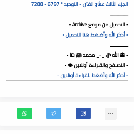
الجزء الثالث عشر: الفتن - التوحيد * 6797 - 7288
ـــــــــــــــ
▪️ التحميل من موقع Archive ▪️
▫️ أذكر الله وأضـغط هنا للتحميل ▫️
ـــــــــــــــ
▪️ 🕋 الله ﷻ _▫️_ محمد ﷺ 🕌 ▪️
▪️ التصـفح والقـراءة أونلاين 👁️ ▪️
▫️ أذكر الله وأضغط للقراءة أونلاين ▫️