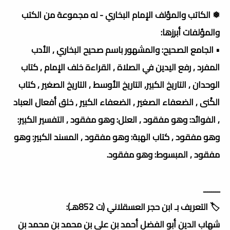
❅ الكاتب والمؤلف الإمام البخاري - له مجموعة من الكتب
والمؤلفات أبرزها:
• الجامع الصحيح: والمشهور باسم صحيح البخاري , الأدب
المفرد , رفع اليدين في الصلاة , القراءة خلف الإمام , كتاب
الوحدان , التاريخ الكبير, التاريخ الأوسط , التاريخ الصغير , كتاب
الكُنى , الضعفاء الصغير , الضعفاء الكبير , خلق أفعال العباد
, الفوائد: وهو مفقود , العلل: وهو مفقود , التفسير الكبير:
وهو مفقود , كتاب الهبة: وهو مفقود , المسند الكبير: وهو
مفقود , المبسوط: وهو مفقود.
ــــــــ
🏷️ التعريف بـ ابن حجر العسقلاني (ت 852هـ):
شهاب الدين أبو الفضل أحمد بن علي بن محمد بن محمد بن