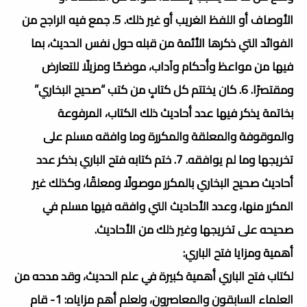
الأوصاف أو اللفظ الغريب أو غير ذلك. 5. جمع فيه الراجح من
الفوائد التي ذكرها الأئمة من قبله حول نفس الحديث، بما
فيها من مواعظ وأحكام وآداب، موضحًا ومزيلًا للتعارض
ومقتصرًا. 6. كان يختتم كل كتابٍ من كتب “صحيح البخاري”
بخاتمة يذكر فيها عدد أحاديث ذلك الكتاب، المرفوعة
والموقوفة والمعلقة والمكررة وما وافقه مسلم على
تخريجها وما لم يوافقه. 7. ختم كتابه فتح الباري بذكر عدد
أحاديث صحيح البخاري بالمكرر موصولًا ومعلقًا، وكذلك غير
المكرر منها، وعدد الأحاديث التي وافقه فيها مسلم في
صحيحه على تخريجها وغير ذلك من الأحاديث.
أهمية ومزايا فتح الباري:
لكتاب فتح الباري أهمية كبيرة في علم الحديث، وقد مدحه من
العلماء السابقون والمعاصرون، ولعلم أهم مزاياه: 1- قام