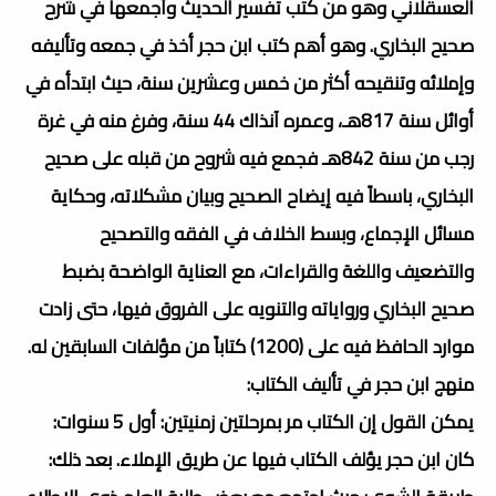
العسقلاني وهو من كتب تفسير الحديث وأجمعها في شرح
صحيح البخاري. وهو أهم كتب ابن حجر أخذ في جمعه وتأليفه
وإملائه وتنقيحه أكثر من خمس وعشرين سنة، حيث ابتدأه في
أوائل سنة 817هـ، وعمره آنذاك 44 سنة، وفرغ منه في غرة
رجب من سنة 842هـ فجمع فيه شروح من قبله على صحيح
البخاري، باسطاً فيه إيضاح الصحيح وبيان مشكلاته، وحكاية
مسائل الإجماع، وبسط الخلاف في الفقه والتصحيح
والتضعيف واللغة والقراءات، مع العناية الواضحة بضبط
صحيح البخاري ورواياته والتنويه على الفروق فيها، حتى زادت
موارد الحافظ فيه على (1200) كتاباً من مؤلفات السابقين له.
منهج ابن حجر في تأليف الكتاب:
يمكن القول إن الكتاب مر بمرحلتين زمنيتين: أول 5 سنوات:
كان ابن حجر يؤلف الكتاب فيها عن طريق الإملاء. بعد ذلك: