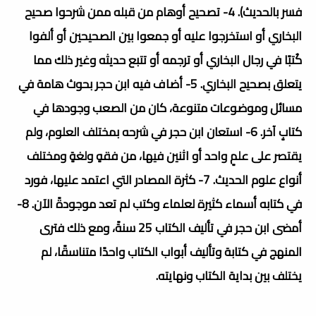
فسر بالحديث). 4- تصحيح أوهام من قبله ممن شرحوا صحيح
البخاري أو استخرجوا عليه أو جمعوا بين الصحيحين أو ألفوا
كُتبًا في رجال البخاري أو ترجمه أو تتبع حديثه وغير ذلك مما
يتعلق بصحيح البخاري. 5- أضاف فيه ابن حجر بحوث هامة في
مسائل وموضوعات متنوعة، كان من الصعب وجودها في
كتابٍ آخر. 6- استعان ابن حجر في شرحه بمختلف العلوم، ولم
يقتصر على علمٍ واحد أو اثنين فيها، من فقهٍ ولغةٍ ومختلف
أنواع علوم الحديث. 7- كثرة المصادر التي اعتمد عليها، فورد
في كتابه أسماء كثيرة لعلماء وكتب لم تعد موجودةً الآن. 8-
أمضى ابن حجر في تأليف الكتاب 25 سنةً، ومع ذلك فترى
المنهج في كتابة وتأليف أبواب الكتاب واحدًا متناسقًا، لم
يختلف بين بداية الكتاب ونهايته.