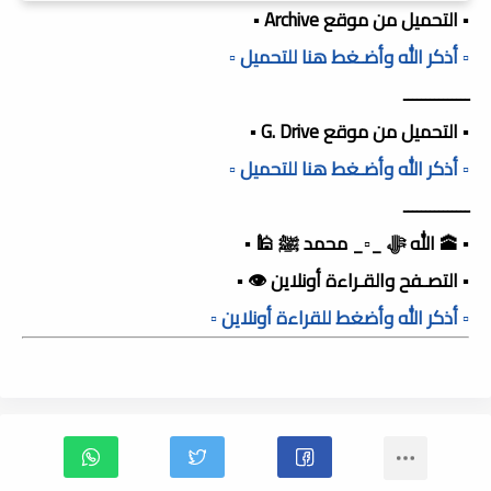
▪️ التحميل من موقع Archive ▪️
▫️ أذكر الله وأضـغط هنا للتحميل ▫️
ـــــــــــــــ
▪️ التحميل من موقع G. Drive ▪️
▫️ أذكر الله وأضـغط هنا للتحميل ▫️
ـــــــــــــــ
▪️ 🕋 الله ﷻ _▫️_ محمد ﷺ 🕌 ▪️
▪️ التصـفح والقـراءة أونلاين 👁️ ▪️
▫️ أذكر الله وأضغط للقراءة أونلاين ▫️