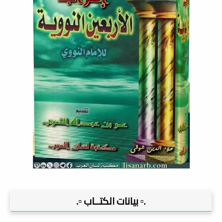
.▫️ بيانات الكتــاب ▫️.