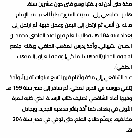
مكة حتى أُذن له بالفتيا وهو فتىً دون عشرين سنة.
هاجر الشافعي إلى المدينة المنورة طلباً للعلم عند الإمام
مالك بن أنس، ثم ارتحل إلى اليمن وعمل فيها، ثم ارتحل إلى
بغداد سنة 184 هـ، فطلب العلم فيها عند القاضي محمد بن
الحسن الشيباني، وأخذ يدرس المذهب الحنفي، وبذلك اجتمع
له فقه الحجاز (المذهب المالكي) وفقه العراق (المذهب
الحنفي).
عاد الشافعي إلى مكة وأقام فيها تسع سنوات تقريباً، وأخذ
يُلقي دروسه في الحرم المكي، ثم سافر إلى مصر سنة 199 هـ
وفيها أعاد الشافعي تصنيف كتاب الرسالة الذي كتبه للمرة
الأولى في بغداد، كما أخذ ينشر مذهبه الجديد، ويجادل
مخالفيه، ويعلِّم طلابَ العلم، حتى توفي في مصر سنة 204
هـ.