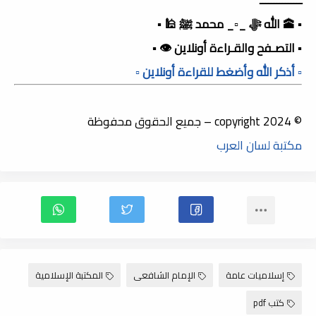
▪️ 🕋 الله ﷻ _▫️_ محمد ﷺ 🕌 ▪️
▪️ التصـفح والقـراءة أونلاين 👁️ ▪️
▫️ أذكر الله وأضغط للقراءة أونلاين ▫️
© copyright 2024 – جميع الحقوق محفوظة
مكتبة لسان العرب
إسلاميات عامة
الإمام الشافعى
المكتبة الإسلامية
كتب pdf