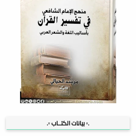
.▫️ بيانات الكتــاب ▫️.