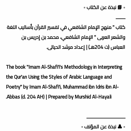
▫️ 📘 نبذة عن الكتاب ▫️
ــــــــ
كتاب " منهج الإمام الشافعي في تفسير القرآن بأساليب اللغة
والشعر العربى " الإمام الشافعي، محمد بن إدريس بن
العباس (ت 204هـ) | إعداد مرشد الحيالى.
The book "Imam Al-Shafi'i's Methodology in Interpreting
the Qur'an Using the Styles of Arabic Language and
Poetry" by Imam Al-Shafi'i, Muhammad ibn Idris ibn Al-
Abbas (d. 204 AH) | Prepared by Murshid Al-Hayali.
ـــــــــــــــــــــــــــــــــ
▫️ 👤 نبذة عن المؤلف ▫️