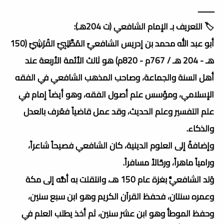
ــــــــ
🏷️ التعريف بـ الإمام الشافعي (ت 204هـ):
أبو عبد الله محمد بن إدريس الشافعيّ المُطَّلِبِيّ القُرَشِيّ (150
هـ - 204 هـ / 767م - 820م) هو ثالث الأئمة الأربعة عند
أهل السنة والجماعة، وصاحب المذهب الشافعي في الفقه
الإسلامي، ومؤسس علم أصول الفقه، وهو أيضاً إمام في
علم التفسير وعلم الحديث، وقد عمل قاضياً فعُرف بالعدل
والذكاء.
وإضافةً إلى العلوم الدينية، كان الشافعي فصيحاً شاعراً،
ورامياً ماهراً، ورحّالاً مسافراً.
وُلد الشافعيُّ بغزة عام 150 هـ، وانتقلت به أمُّه إلى مكة
وعمره سنتان، فحفظ القرآن الكريم وهو ابن سبع سنين،
وحفظ الموطأ وهو ابن عشر سنين، ثم أخذ يطلب العلم في