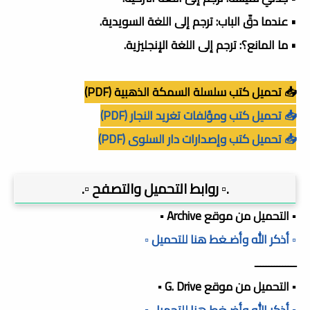
• عندما دقّ الباب: ترجم إلى اللغة السويدية.
• ما المانع؟: ترجم إلى اللغة الإنجليزية.
📥 تحميل كتب سلسلة السمكة الذهبية (PDF)
📥 تحميل كتب ومؤلفات تغريد النجار (PDF)
📥 تحميل كتب وإصدارات دار السلوى (PDF)
.▫️ روابط التحميل والتصفح ▫️.
▪️ التحميل من موقع Archive ▪️
▫️ أذكر الله وأضـغط هنا للتحميل ▫️
ـــــــــــــــ
▪️ التحميل من موقع G. Drive ▪️
▫️ أذكر الله وأضـغط هنا للتحميل ▫️