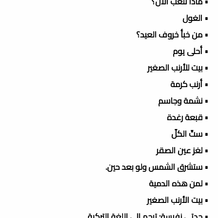
• ماذا نلعب الآن؟
• الغول
• من خبأ خروف العيد؟
• أحلى يوم
• بيت للأرنب الصغير
• أرنب كرمة
• نشمة وجاسم
• قبعة رغدة
• ستّ الكلّ
• لغز عين الصقر
• ستشرق الشمس ولو بعد حين.
• لمن هذه الدمية
• بيت الأرنب الصغير
• جدتي نفيسة: ترجم إلى اللغة التركية.