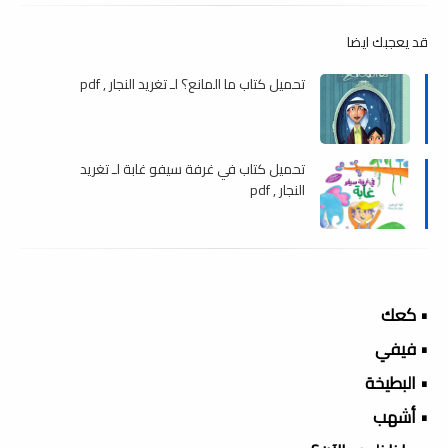
قد يعجبك ايضا
تحميل كتاب ما المانع؟ لـ تغريد النجار , pdf
تحميل كتاب في غرفة سيفو غابة لـ تغريد
النجار , pdf
• كعك
• فيفي
• البطيخة
• أشهب