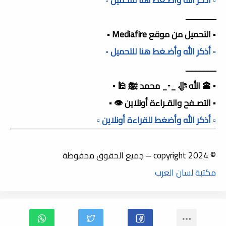
ـــــــــــــــ
▪️ التحميل من موقع Mediafire ▪️
▫️ أذكر الله وأضـغط هنا للتحميل ▫️
ـــــــــــــــ
▪️ 🕋 الله ﷻ _▫️_ محمد ﷺ 🕌 ▪️
▪️ التصـفح والقـراءة أونلاين 👁️ ▪️
▫️ أذكر الله وأضغط للقراءة أونلاين ▫️
© copyright 2024 – جميع الحقوق محفوظة
مكتبة لسان العرب