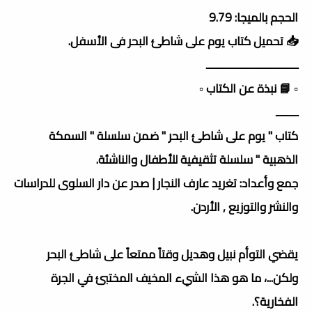
الحجم بالميجا: 9.79
📥 تحميل كتاب يوم على شاطئ البحر فى الأسفل.
ـــــــــــــــــــــــــــــــــ
▫️ 📘 نبذة عن الكتاب ▫️
ــــــــ
كتاب " يوم على شاطئ البحر " ضمن سلسلة " السمكة
الذهبية " سلسلة تثقيفية للأطفال والناشئة.
جمع وأعداد: تغريد عارف النجار | صدر عن دار السلوى للدراسات
والنشر والتوزيع , الأردن.
يقضي التوأم نبيل وهديل وقتاً ممتعاً على شاطئ البحر
ولكن...، ما هو هذا الشيء المخيف المختبئ في الجرة
الفخارية؟.