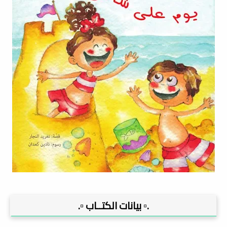
.▫️ بيانات الكتــاب ▫️.