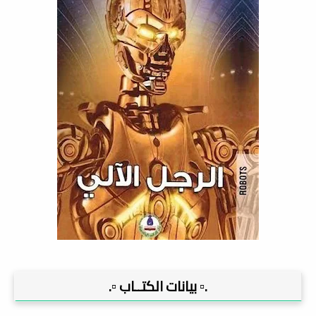
.▫️ بيانات الكتــاب ▫️.