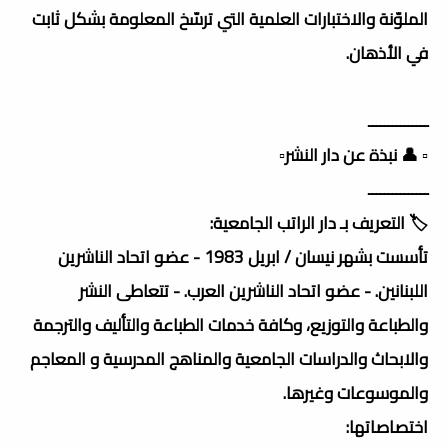
الملوّنة والاختبارات العلمية التي ترسّخ المعلومة بشكل ثابت
في الأذهان.
ـــــــــــــــ
▫️ 👤 نبذة عن دار النشر▫️
ـــــــــــــــ
🏷️ التعريف بـ دار الراتب الجامعية:
تأسست بشهر نيسان / ابريل 1983 - عضو اتحاد الناشرين
اللبنانين. - عضو اتحاد الناشرين العرب. - تتعاطى النشر
والطباعة والتوزيع، وكافة خدمات الطباعة والتأليف والترجمة
والابحاث والدراسات الجامعية والمناهج المدرسية و المعاجم
والموسوعات وغيرها.
اختصاصاتها: