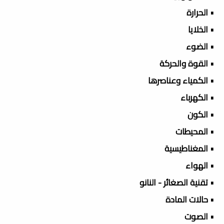
• الحرارة
• الخلايا
• الضوء
• القوة والحركة
• الكمياء وعناصرها
• الكهرباء
• الكون
• المحيطات
• المغناطيسية
• الهواء
• تقنية الصغائر - النانو
• حالات المادة
• الصوت