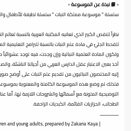
▫️ 📘 نبذة عن الموسوعة ▫️
سلسلة " موسوعة مملكة النبات " سلسلة لطيفة للأطفال والناشئة
نظراً للنقص الكبير الذي تعانيه المكتبة العربية بالنسبة لعالم ا
للقحط الجليّ في مادة علم النبات بالنسبة للبرامج التعليمية ال
ولكون المادة العلمية النباتية وإن وجدت، فيه توجد عشوائياً
آخذ بعين الاعتبار عقل الدارس العربي من أجيالنا الناشئة، و
إليه المختصون النباتيون من تقديم علم النبات على أوضح صور
التوضيحية الملونة مع أسمائها والشروحات اللازمة لها، أما عناو
الطحالب، الحزازيات القائمة، الكبديات الزاحفة.
ــــــــــــــــ
dren and young adults, prepared by Zakaria Kaya |