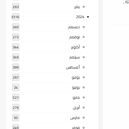
ة ,
يناير
263
2024
3316
ديسمبر
240
نوفمبر
272
أكتوبر
344
سبتمبر
349
أغسطس
399
يوليو
267
يونيو
24
مايو
521
أبريل
276
مارس
50
فبراير
249