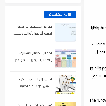
الأكثر مشاهدة
بحث عن المشتقات في اللغة
ة. ونظراً
العربية, أنواعها وأوزانها وعملها,
مدعم بالأمثلة والصور , pdf
ل مدروس،
ا توصل
الضمائر , الضمائر المستترة ،
والضمائر البارزة وأقسامها مع
الشرح والتدريبات , شرح مبسط مع
مشروحة ومزدانة بالرسوم والصور
الأمثلة وتحميل pdf
ت البذور،
الطريق إلى الإعراب (مذكرة
تأسيس نحو شاملة لجميع
المراحل) , pdf
The "Encyc
شرح شذور الذّهب لـ ابن هشام