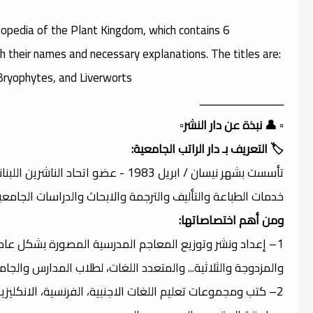
opedia of the Plant Kingdom, which contains 6
th their names and necessary explanations. The titles are:
Bryophytes, and Liverworts.
ــــــــــــــــــــــــــــــ
▫️ 👤 نبذة عن دار النشر▫️
🏷️ التعريف بـ دار الراتب الجامعية:
تأسست بشهر نيسان / ابريل 1983 - عضو
خدمات الطباعة والتأليف والترجمة والابحاث والدراسات الجام
ومن أهم اختصاصاتها:
1– إعداد ونشر وتوزيع المعاجم المدرسية المصورة بشكل عام من
والمزدوجة والثلاثية... والمتعدد اللغات، لطلاب المدارس والجام
2– كتب ومجموعات تعليم اللغات الاجنبية، الفرنسية، الانكليزية،