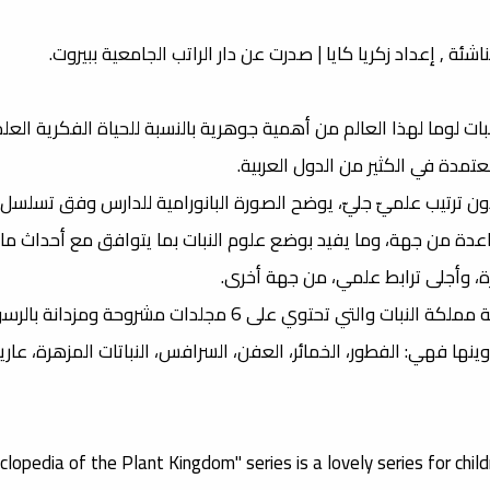
 , إعداد زكريا كايا | صدرت عن دار الراتب الجامعية ببيروت.
لنبات لوما لهذا العالم من أهمية جوهرية بالنسبة للحياة الفكرية العلمي
معتمدة في الكثير من الدول العربية.
 دون ترتيب علميّ جليّ، يوضح الصورة البانورامية للدارس وفق تسلس
الصاعدة من جهة، وما يفيد بوضع علوم النبات بما يتوافق مع أحداث م
ة، وأجلى ترابط علمي، من جهة أخرى.
فلذلك تم وضع هذه الموسوعة الكاملة والمعنوية بموسوعة مملكة النبات والتي تحتوي على 6 مجلدات 
ينها فهي: الفطور، الخمائر، العفن، السرافس، النباتات المزهرة، عاريا
lopedia of the Plant Kingdom" series is a lovely series for chil