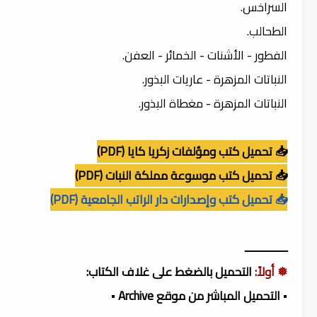
السراخس.
الطحالب.
الفطور - الأشنات - الخمائر - العفن.
النباتات المزهرة - عاريات البذور.
النباتات المزهرة - مغطاة البذور.
📥 تحميل كتب ومؤلفات زكريا كايا (PDF)
📥 تحميل كتب موسوعة مملكة النبات (PDF)
📥 تحميل كتب وإصدارات دار الراتب الجامعية (PDF)
ـــــــــــــــ
❅ أولاً:
التحميل بالضغط على غلاف الكتاب:
▪️ التحميل المباشر من موقع Archive ▪️