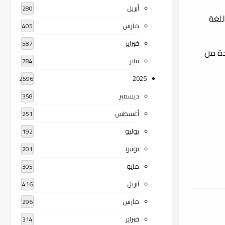
أبريل
280
للغة
مارس
405
فبراير
587
دة من
يناير
784
2025
2596
ديسمبر
358
أغسطس
251
يوليو
192
يونيو
201
مايو
305
أبريل
416
مارس
296
فبراير
314