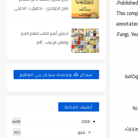
Published
شرح الجوجرى - تحقيق د. الحارثي
This comp
، pdf
annotated 
Fungi, Ye
تحميل أهم الكتب لتعلم النحو
واتقان الإعراب , pdf
سبحان الله وبحمده سبحان ربى العظيم
ع، وكافة
ية
أرشيف المكتبة
2026
2408
وحديث،
مايو
352