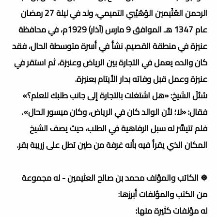
الرحمن العُثَيمين الوُهَيْبي التميمي، ولد في ليلة 27 رمضان
عام 1347 هـ الموافق 9 مارس (آذار) 1929م، في محافظة
عنيزة في منطقة القصيم. نشأ في أسرة متوسطة الحال، فقد
كان والده يعمل في التجارة بين الرياض وعنيزة، ثم استقر في
عنيزة وعمل قبل وفاته بدار الأيتام بعنيزة.
سُئلَ الشيخ: «هل اشتغلت بالتجارة إلى جانب طلبك للعلم؟»
فقال: «لا؛ لأن الوالد كان في الرياض، وكان ميسور الحال».
فلم تتيسَّر له سبل الرفاهية في الطلب، حيث يصف الشيخ
المكان الذي يقرأ فيه بأنه غرفة من طين تطل على زريبة بقر.
❅ الكاتب والمؤلف محمد بن صالح العثيمين - له مجموعة
من الكتب والمؤلفات أبرزها:
له مؤلفات كثيرة منها: