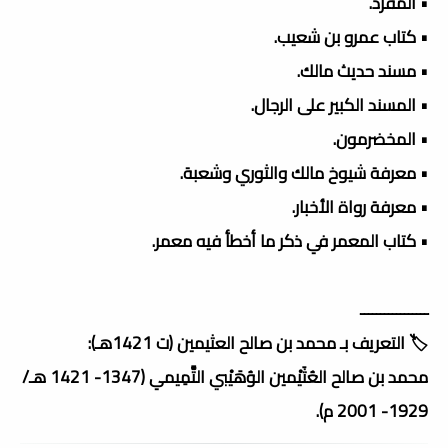
• المفرد.
• كتاب عمرو بن شعيب.
• مسند حديث مالك.
• المسند الكبير على الرجال.
• المخضرمون.
• معرفة شيوخ مالك والثوري وشعبة.
• معرفة رواة الأخبار.
• كتاب المعمر في ذكر ما أخطأ فيه معمر.
ـــــــــــــــــ
🏷️ التعريف بـ محمد بن صالح العثيمين (ت 1421هـ):
محمد بن صالح العُثَيْمين الوُهَيْبي التَّمِيمي (1347- 1421 هـ/
1929- 2001 م).