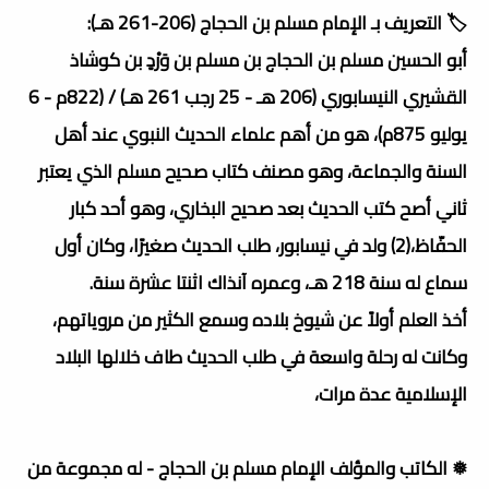
🏷️ التعريف بـ الإمام مسلم بن الحجاج (206-261 هـ):
أبو الحسين مسلم بن الحجاج بن مسلم بن وَرْدٍ بن كوشاذ
القشيري النيسابوري (206 هـ - 25 رجب 261 هـ) / (822م - 6
يوليو 875م)، هو من أهم علماء الحديث النبوي عند أهل
السنة والجماعة، وهو مصنف كتاب صحيح مسلم الذي يعتبر
ثاني أصح كتب الحديث بعد صحيح البخاري، وهو أحد كبار
الحفّاظ،(2) ولد في نيسابور، طلب الحديث صغيرًا، وكان أول
سماع له سنة 218 هـ، وعمره آنذاك اثنتا عشرة سنة.
أخذ العلم أولاً عن شيوخ بلاده وسمع الكثير من مروياتهم،
وكانت له رحلة واسعة في طلب الحديث طاف خلالها البلاد
الإسلامية عدة مرات،
❅ الكاتب والمؤلف الإمام مسلم بن الحجاج - له مجموعة من