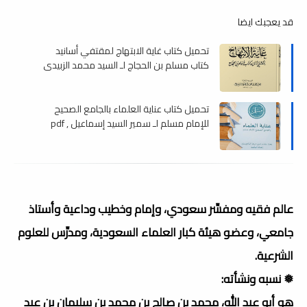
قد يعجبك ايضا
تحميل كتاب غاية الابتهاج لمقتفي أسانيد
كتاب مسلم بن الحجاج لـ السيد محمد الزبيدي
تحقيق نظر الفاريابى , pdf
تحميل كتاب عناية العلماء بالجامع الصحيح
للإمام مسلم لـ سمير السيد إسماعيل , pdf
عالم فقيه ومفسِّر سعودي، وإمام وخطيب وداعية وأستاذ
جامعي، وعضو هيئة كبار العلماء السعودية، ومدرِّس للعلوم
الشرعية.
❅ نسبه ونشأته:
هو أبو عبد الله، محمد بن صالح بن محمد بن سليمان بن عبد