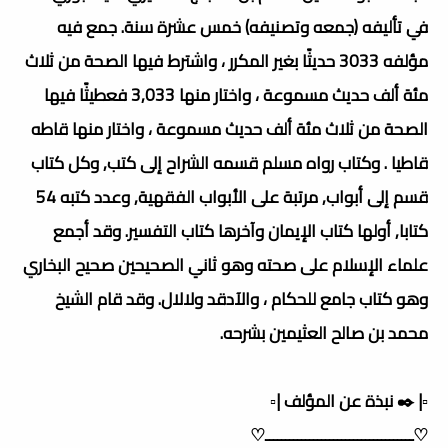
في تأليفه (جمعه وتصنيفه) خمس عشرة سنة. جمع فيه
مؤلفه 3033 حديثًا بغير المكرر ، واشترط فيها الصحة من ثلاث
مئة ألف حديث مسموعة ، واختار منها 3,033 فعطيثًا فيها
الصحة من ثلاث مئة ألف حديث مسموعة ، واختار منها قاطه
قاطيا . وكتاب رواه مسلم قسمه الشراح إلى كتب, وكل كتاب
قسم إلى أبواب, مرتبة على الأبواب الفقهية,
وعدد كتبه 54
كتابا, أولها كتاب الإيمان وآخرها كتاب التفسير. وقد أجمع
علماء الإسلام على صحته وهو ثاني الصحيحين صحيح البخاري
وهو كتاب جامع للحكام ، والآدقد ولالال. وقد قام الشيخ
محمد بن صالح العثيمين بشرحه.
▫️| ✒️ نبذة عن المؤلف |▫️
♡ـــــــــــــــــــــــــــــــــــــ♡