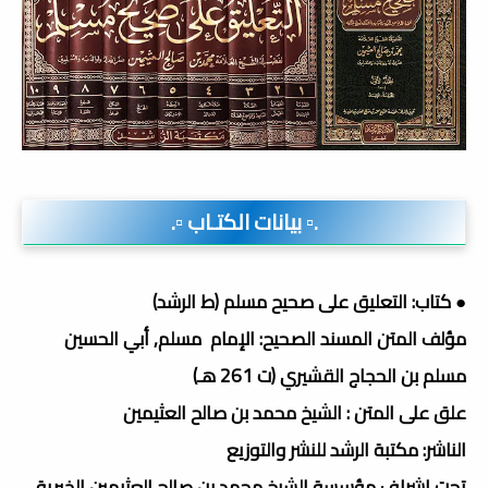
.▫️ بيانات الكتـاب ▫️.
● كتاب: التعليق على صحيح مسلم (ط الرشد)
مؤلف المتن المسند الصحيح: الإمام مسلم, أبي الحسين
مسلم بن الحجاج القشيري (ت 261 هـ)
علق على المتن : الشيخ محمد بن صالح العثيمين
الناشر: مكتبة الرشد للنشر والتوزيع
تحت إشراف مؤسسة الشيخ محمد بن صالح العثيمين الخيرية