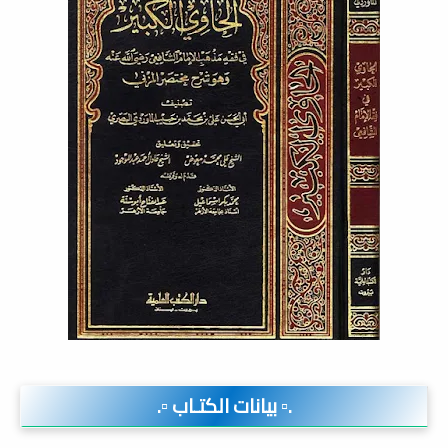
.▫️ بيانات الكتـاب ▫️.