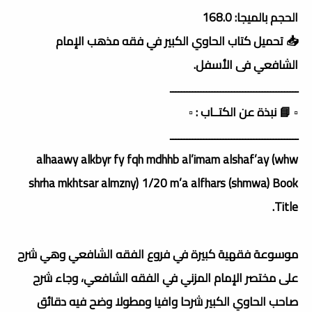
الحجم بالميجا: 168.0
📥 تحميل كتاب
الحاوي الكبير في فقه مذهب الإمام
الشافعي
فى الأسفل.
ــــــــــــــــــــــــــــــــــــــــــــــ
▫️ 📘 نبذة عن الكتــاب : ▫️
ــــــــــــــــــــــــــــــــــــــــــــــ
alhaawy alkbyr fy fqh mdhhb al’imam alshaf’ay (whw
shrha mkhtsar almzny) 1/20 m’a alfhars (shmwa) Book
Title.
موسوعة فقهية كبيرة في فروع الفقه الشافعي وهي شرح
على مختصر الإمام المزني في الفقه الشافعي، وجاء شرح
صاحب الحاوي الكبير شرحا وافيا ومطولا وضح فيه دقائق