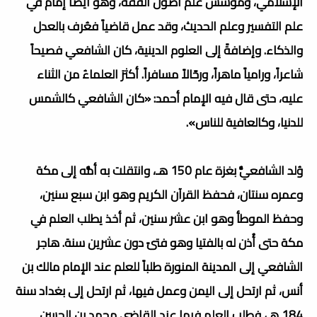
الإسلامي، ومؤسس علم أصول الفقه، وهو أيضاً إمام في
علم التفسير وعلم الحديث، وقد عمل قاضياً فعُرف بالعدل
والذكاء. وإضافةً إلى العلوم الدينية، كان الشافعي فصيحاً
شاعراً، ورامياً ماهراً، ورحّالاً مسافراً. أكثرَ العلماءُ من الثناء
عليه، حتى قال فيه الإمام أحمد: «كان الشافعي كالشمس
للدنيا، وكالعافية للناس».
وُلد الشافعيُّ بغزة عام 150 هـ، وانتقلت به أمُّه إلى مكة
وعمره سنتان، فحفظ القرآن الكريم وهو ابن سبع سنين،
وحفظ الموطأ وهو ابن عشر سنين، ثم أخذ يطلب العلم في
مكة حتى أُذن له بالفتيا وهو فتىً دون عشرين سنة. هاجر
الشافعي إلى المدينة المنورة طلباً للعلم عند الإمام مالك بن
أنس، ثم ارتحل إلى اليمن وعمل فيها، ثم ارتحل إلى بغداد سنة
184 هـ، فطلب العلم فيها عند القاضي محمد بن الحسن