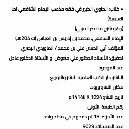
● كتاب: الحاوي الكبير في فقه مذهب الإمام الشافعي (ط
العلمية)
(وهو شرح مختصر المزني)
الإمام الشافعي، محمد بن إدريس بن العباس (ت 204هـ)
المؤلف: أبي الحسن علي بن محمد / الماوردي البصري
تحقيق: الأستاذ الدكتور علي معوض و الأستاذ الدكتور عادل
عبد الموجود
الناشر: دار الكتب العلمية للنشر والتوزيع
مكان النشر: بيروت
تاريخ النشر: 1414iJ K 1994م
رقم الطبعة: الأولى
عدد الأجزاء: 18 تم دمجهم في مجلد واحد
عدد الصفحات: 9029