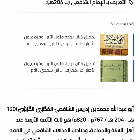
🏷️ التعريف بـ الإمام الشافعي (ت 204هـ):
قد يعجبك ايضا
تحميل كتاب بهجة قلوب الأبرار وقرة عيون
الأخيار (ط. مدار الوطن) لـ ابن سعدي , pdf
تحميل كتاب بهجة قلوب الأبرار وقرة عيون
الأخيار (ط المعارف) لـ ابن سعدي , pdf
أبو عبد الله محمد بن إدريس الشافعيّ المُطَّلِبِيّ القُرَشِيّ (150
هـ - 204 هـ / 767م - 820م) هو ثالث الأئمة الأربعة عند
أهل السنة والجماعة، وصاحب المذهب الشافعي في الفقه