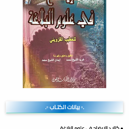
.▫️ بيانات الكتـاب ▫️.
● كتاب: الإيضاح في علوم البلاغة