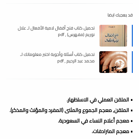
قد يعجبك ايضا
تحميل كتاب فتح أقفال لامية الأفعال لـ علال
نوريم (مفهرس) , pdf
تحميل كتاب أسئلة وأجوبة اختبر معلوماتك لـ
محمد عبد الرحيم , pdf
• المتقن العملي في الاستظهار.
• المتقن, معجم الجموع والمثنى (المفرد والمؤنث والمذكر).
• معجم أعلام النساء في السعودية.
• معجم المترادفات.