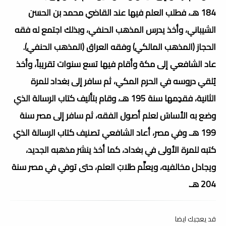
184 هـ، فطلب العلم فيها عند القاضي محمد بن الحسن
الشيباني، وأخذ يدرس المذهب الحنفي، وبذلك اجتمع له فقه
الحجاز (المذهب المالكي) وفقه العراق (المذهب الحنفي).
عاد الشافعي إلى مكة وأقام فيها تسع سنوات تقريباً، وأخذ
يُلقي دروسه في الحرم المكي، ثم سافر إلى بغداد للمرة
الثانية، فقدِمها سنة 195 هـ، وقام بتأليف كتاب الرسالة الذي
وضع به الأساسَ لعلم أصول الفقه، ثم سافر إلى مصر سنة
199 هـ. وفي مصر، أعاد الشافعي تصنيف كتاب الرسالة الذي
كتبه للمرة الأولى في بغداد، كما أخذ ينشر مذهبه الجديد،
ويجادل مخالفيه، ويعلِّم طلابَ العلم، حتى توفي في مصر سنة
204 هـ.
قد يعجبك ايضا