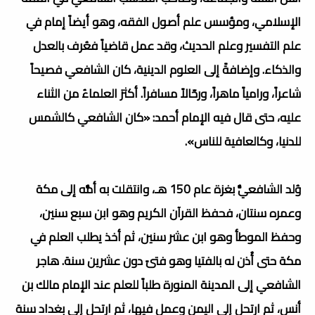
الإسلامي، ومؤسس علم أصول الفقه، وهو أيضاً إمام في
علم التفسير وعلم الحديث، وقد عمل قاضياً فعُرف بالعدل
والذكاء.
وإضافةً إلى العلوم الدينية، كان الشافعي فصيحاً
شاعراً، ورامياً ماهراً، ورحّالاً مسافراً. أكثرَ العلماءُ من الثناء
عليه، حتى قال فيه الإمام أحمد: «كان الشافعي كالشمس
للدنيا، وكالعافية للناس».
وُلد الشافعيُّ بغزة عام 150 هـ، وانتقلت به أمُّه إلى مكة
وعمره سنتان، فحفظ القرآن الكريم وهو ابن سبع سنين،
وحفظ الموطأ وهو ابن عشر سنين، ثم أخذ يطلب العلم في
مكة حتى أُذن له بالفتيا وهو فتىً دون عشرين سنة. هاجر
الشافعي إلى المدينة المنورة طلباً للعلم عند الإمام مالك بن
أنس، ثم ارتحل إلى اليمن وعمل فيها، ثم ارتحل إلى بغداد سنة