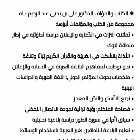
❅ الكاتب والمؤلف الدكتور على بن يحيى عبد الرحيم - له
مجموعة من الكتب والمؤلفات أبرزها:
• تَمَثُّلات التُّراث في الدِّعَاية والإعلان دراسة تَداوُليّة في إطار
منطقة تبوك
• الأَدَاءُ بِالسَّكت في العَربيّة والقُرآن الكَريم بَيانًا وبَلاغَة
• نحو توظيف لمفاهيم البلاغة العربية في الدعاية والإعلان
• ملخصات بحوث المؤتمر الدولي: اللغة العربية والدراسات
البينية
• بَدِيع الاتّساع والنصّ المعجز
• فصاحة المتكلم: رؤية تراثية لجودة الاتصال اللفظي
• سياق (أَم) في سورة الطور: دراسة بلاغية تحليلية
• تعليم البلاغة للناطقين بغير العربية باستخدام الوسائط