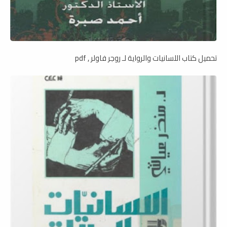
تحميل كتاب اللسانيات والرواية لـ روجر فاولر , pdf