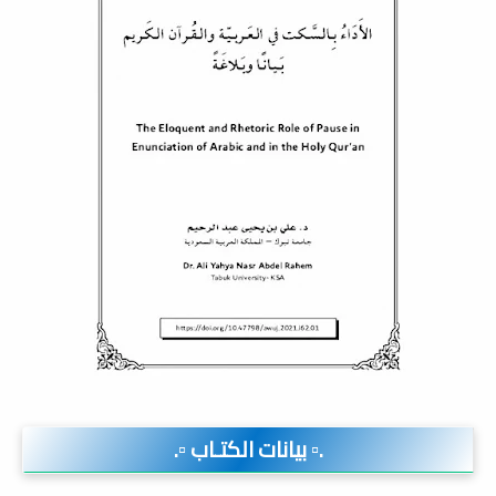
.▫️ بيانات الكتـاب ▫️.