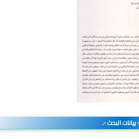
▫️ بيانات البحث ▫️.