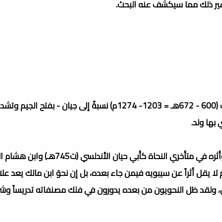
غير ذلك مما سيكشف عنه البحث.
محمد بن عبد الله بن مالك الطائي الجياني المعروف بـابن مالك (600 - 672هـ = 1203- 1274م) نسبةً إلى جيان - بف
بها ولد.
هو عالم لغوي كبير وأعظم نحوي في القرن السابع الهجري، وأثره في متأخري النحاة كأبي حي
ي (ت749هـ) وابن عقيل (ت769هـ) وغيرهم لا يقل أثراً عن سيبويه فيمن جاء بعده، بل إن نحوَ ابن مالك 
ل، ولقد ظل النحويون من بعده يدورون في فلك مصنفاته تدريساً وشرح