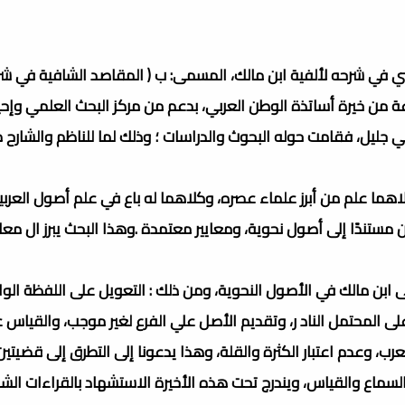
ي في شرحه لألفية ابن مالك، المسمى: ب ( المقاصد الشافية في ش
ة من خيرة أساتذة الوطن العربي، بدعم من مركز البحث العلمي وإحيا
 جليل، فقامت حوله البحوث والدراسات ؛ وذلك لما للناظم والشارح 
ما علم من أبرز علماء عصره، وكلاهما له باع في علم أصول العربية،
 مستندًا إلى أصول نحوية، ومعايير معتمدة .وهذا البحث يبرز ال معاي
 ابن مالك في الأصول النحوية، ومن ذلك : التعويل على اللفظة الوا
ى المحتمل الناد ر، وتقديم الأصل علي الفرع لغير موجب، والقياس 
لعرب، وعدم اعتبار الكثرة والقلة، وهذا يدعونا إلى التطرق إلى قضيت
لسماع والقياس، ويندرج تحت هذه الأخيرة الاستشهاد بالقراءات الشا