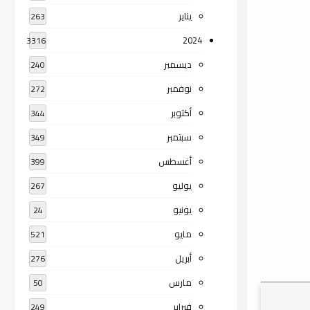
يناير
263
2024
3316
ديسمبر
240
نوفمبر
272
أكتوبر
344
سبتمبر
349
أغسطس
399
يوليو
267
يونيو
24
مايو
521
أبريل
276
مارس
50
فبراير
249