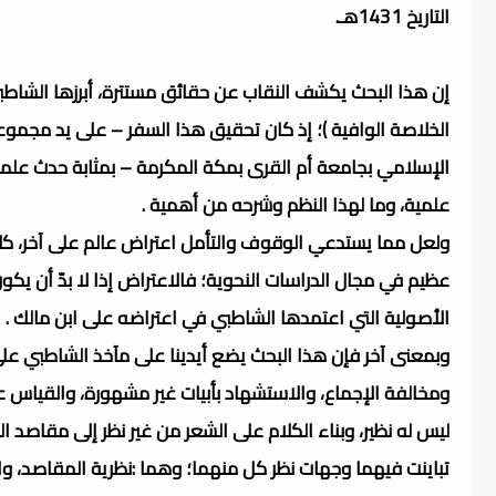
التاريخ 1431هـ.
إن هذا البحث يكشف النقاب عن حقائق مستترة، أبرزها الشاطب
الخلاصة الوافية )؛ إذ كان تحقيق هذا السفر – على يد مجموع
الإسلامي بجامعة أم القرى بمكة المكرمة – بمثابة حدث علمي
علمية، وما لهذا النظم وشرحه من أهمية .
ولعل مما يستدعي الوقوف والتأمل اعتراض عالم على آخر، كلاه
عظيم في مجال الدراسات النحوية؛ فالاعتراض إذا لا بدّ أن يكون
الأصولية التي اعتمدها الشاطبي في اعتراضه على ابن مالك .
وبمعنى آخر فإن هذا البحث يضع أيدينا على مآخذ الشاطبي على
ومخالفة الإجماع، والاستشهاد بأبيات غير مشهورة، والقياس عل
ليس له نظير، وبناء الكلام على الشعر من غير نظر إلى مقاصد ا
تباينت فيهما وجهات نظر كل منهما؛ وهما :نظرية المقاصد، وا