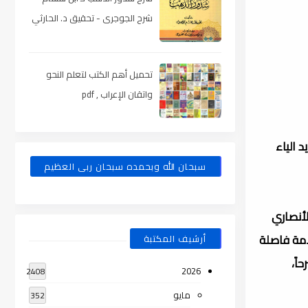
شرح الجوجرى - تحقيق د. الحارثي
، pdf
تحميل أهم الكتب لتعلم النحو
واتقان الإعراب , pdf
تح الجيم وتشديد الياء
سبحان الله وبحمده سبحان ربى العظيم
ان الأندلسي (ت745هـ) وابن هشام الأنصاري
يعد علامة فاصلة
أرشيف المكتبة
اً،
2026
2408
مايو
352