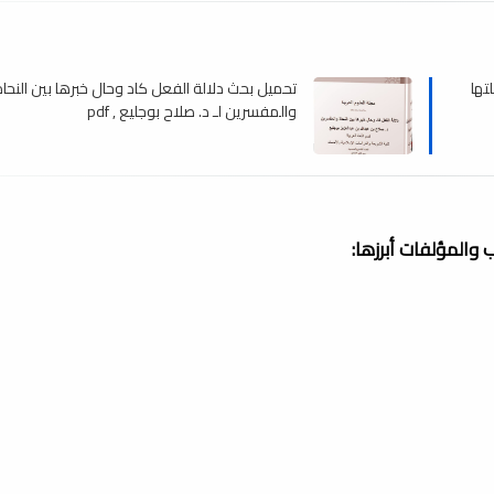
تها
تحميل بحث دلالة الفعل كاد وحال خبرها بين النحا
والمفسرين لـ د. صلاح بوجليع , pdf
والمؤلفات أبرزها: