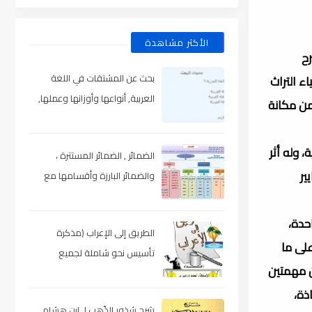
الأكثر مشاهدة
رح
بحث عن المشتقات في اللغة
ء التراث
العربية, أنواعها وأوزانها وعملها,
من مكانة
مدعم بالأمثلة والصور , pdf
 وله أثر
الضمائر , الضمائر المستترة ،
ير
والضمائر البارزة وأقسامها مع
الشرح والتدريبات , شرح مبسط مع
الأمثلة وتحميل pdf
حدة،
الطريق إلى الإعراب (مذكرة
على ما
تأسيس نحو شاملة لجميع
ين مهمتين
المراحل) , pdf
ذة،
شرح شذور الذّهب لـ ابن هشام