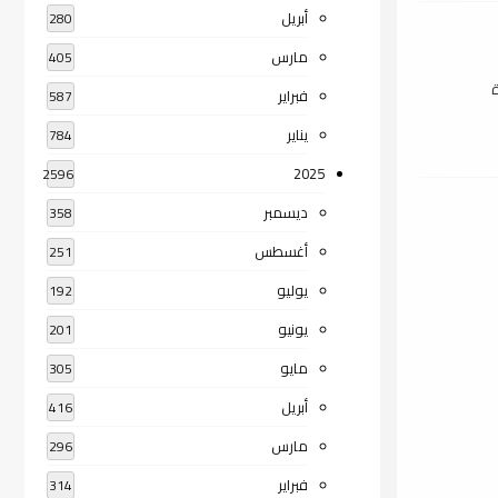
أبريل
280
مارس
405
ة
فبراير
587
يناير
784
2025
2596
ديسمبر
358
أغسطس
251
يوليو
192
يونيو
201
مايو
305
أبريل
416
مارس
296
فبراير
314