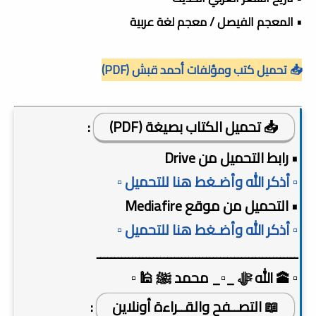
• المعجم الفيصل / معجم لغة عربية
📥 تحميل كتب ومؤلفات أحمد قبش (PDF)
📥 تحميل الكتاب بصيغة (PDF)
:
• رابط التحميل من Drive
▫️ أذكر الله وأضـغط هنا للتحميل ▫️
• التحميل من موقع Mediafire
▫️ أذكر الله وأضـغط هنا للتحميل ▫️
ـــــــــــــــــــــــــــــــــــــــــــــــــــــــــ
▫️ 🕋 الله ﷻ _▫️_ محمد ﷺ 🕌 ▫️
📖 التصــفح والقــراءة أونلاين
: