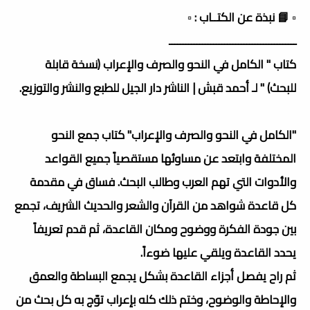
▫️ 📘 نبذة عن الكتــاب : ▫️
ــــــــــــــــــــــــــــــــــــــــــــــ
كتاب " الكامل في النحو والصرف والإعراب (نسخة قابلة
للبحث) " لـ أحمد قبش | الناشر دار الجيل للطبع والنشر والتوزيع.
"الكامل في النحو والصرف والإعراب" كتاب جمع النحو
المختلفة وابتعد عن مساوئها مستقصياً جميع القواعد
والأدوات التي تهم العرب وطالب البحث. فساق في مقدمة
كل قاعدة شواهد من القرآن والشعر والحديث الشريف، تجمع
بين جودة الفكرة ووضوح ومكان القاعدة، ثم قدم تعريفاً
يحدد القاعدة ويلقي عليها ضوءاً.
ثم راح يفصل أجزاء القاعدة بشكل يجمع البساطة والعمق
والإحاطة والوضوح، وختم ذلك كله بإعراب توّج به كل بحث من