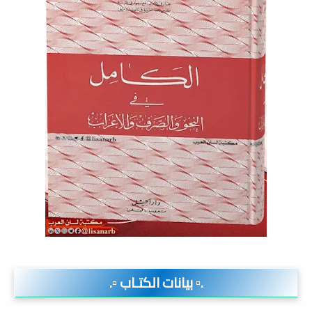
.▫️ بيانات الكتـاب ▫️.