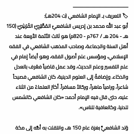
ــــــــــــــــــــــــــــــــــــــــــــــ
🏷️ التعريف بـ الإمام الشافعي (ت 204هـ):
أبو عبد الله محمد بن إدريس الشافعيّ المُطَّلِبِيّ القُرَشِيّ (150
هـ - 204 هـ / 767م - 820م) هو ثالث الأئمة الأربعة عند
أهل السنة والجماعة، وصاحب المذهب الشافعي في الفقه
الإسلامي، ومؤسس علم أصول الفقه، وهو أيضاً إمام في
علم التفسير وعلم الحديث، وقد عمل قاضياً فعُرف بالعدل
والذكاء. وإضافةً إلى العلوم الدينية، كان الشافعي فصيحاً
شاعراً، ورامياً ماهراً، ورحّالاً مسافراً. أكثرَ العلماءُ من الثناء
عليه، حتى قال فيه الإمام أحمد: «كان الشافعي كالشمس
للدنيا، وكالعافية للناس».
وُلد الشافعيُّ بغزة عام 150 هـ، وانتقلت به أمُّه إلى مكة