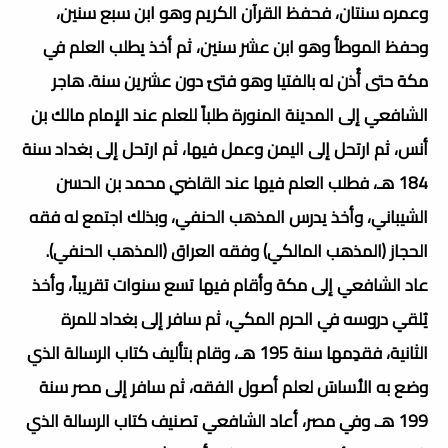
وعمره سنتان، فحفظ القرآن الكريم وهو ابن سبع سنين،
وحفظ الموطأ وهو ابن عشر سنين، ثم أخذ يطلب العلم في
مكة حتى أُذن له بالفتيا وهو فتىً دون عشرين سنة. هاجر
الشافعي إلى المدينة المنورة طلباً للعلم عند الإمام مالك بن
أنس، ثم ارتحل إلى اليمن وعمل فيها، ثم ارتحل إلى بغداد سنة
184 هـ، فطلب العلم فيها عند القاضي محمد بن الحسن
الشيباني، وأخذ يدرس المذهب الحنفي، وبذلك اجتمع له فقه
الحجاز (المذهب المالكي) وفقه العراق (المذهب الحنفي).
عاد الشافعي إلى مكة وأقام فيها تسع سنوات تقريباً، وأخذ
يُلقي دروسه في الحرم المكي، ثم سافر إلى بغداد للمرة
الثانية، فقدِمها سنة 195 هـ، وقام بتأليف كتاب الرسالة الذي
وضع به الأساسَ لعلم أصول الفقه، ثم سافر إلى مصر سنة
199 هـ. وفي مصر، أعاد الشافعي تصنيف كتاب الرسالة الذي