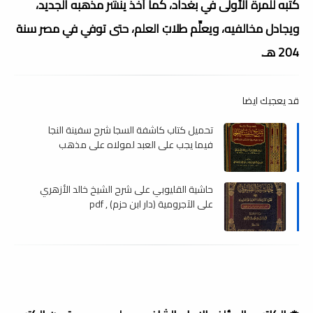
كتبه للمرة الأولى في بغداد، كما أخذ ينشر مذهبه الجديد،
ويجادل مخالفيه، ويعلِّم طلابَ العلم، حتى توفي في مصر سنة
204 هـ.
قد يعجبك ايضا
تحميل كتاب كاشفة السجا شرح سفينة النجا
فيما يجب على العبد لمولاه على مذهب
الإمام الشافعي , pdf
حاشية القليوبي على شرح الشيخ خالد الأزهري
على الآجرومية (دار ابن حزم) , pdf