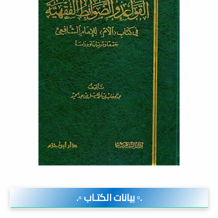
.▫️ بيانات الكتـاب ▫️.