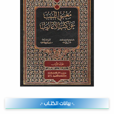
.▫️ بيانات الكتـاب ▫️.