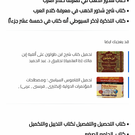
• كتاب شذور الذهب في معرفة كلام العرب
• كتاب شرح شذور الذهب في معرفة كلام العرب
• كتاب التذكرة (ذكر السيوطي أنه كتاب في خمسة عشر جزءاً)
قد يعجبك ايضا
تحميل كتاب شرح ابن طولون على ألفية إبن
مالك (ط العلمية) تحقيق د. عبد الحميد
الكبيسي , pdf
تحميل القاموس السياسي ؛ ومصطلحات
المؤتمرات الدولية (إنكليزي , فرنسي , عربي) ,
pdf
• كتاب التحصيل والتفصيل لكتاب التذييل والتكميل
• كتاب الجامع الصغير