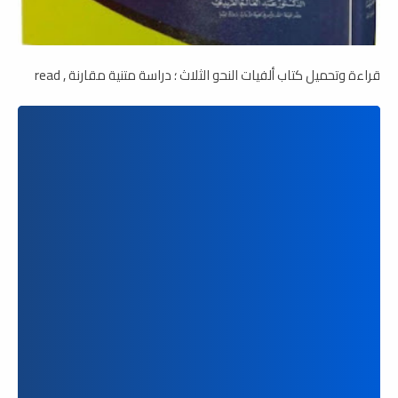
قراءة وتحميل كتاب ألفيات النحو الثلاث ؛ دراسة متنية مقارنة , read