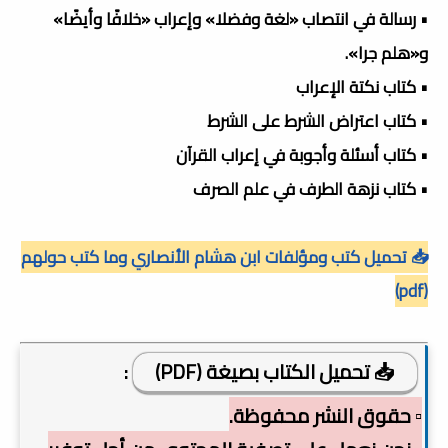
• رسالة في انتصاب «لغة وفضلا» وإعراب «خلافًا وأيضًا»
و«هلم جرا».
• كتاب نكتة الإعراب
• كتاب اعتراض الشرط على الشرط
• كتاب أسئلة وأجوبة في إعراب القرآن
• كتاب نزهة الطرف في علم الصرف
📥 تحميل كتب ومؤلفات ابن هشام الأنصاري وما كتب حولهم
(pdf)
📥 تحميل الكتاب بصيغة (PDF)
:
▫️ حقوق النشر محفوظة.