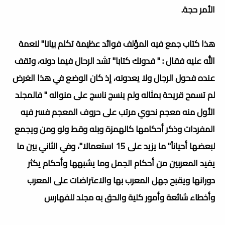
الأمر حجة.
هذا كتاب جمع فيه المؤلف فوائد عظيمة تكلم بيانا" لنعمة
الله عليه فقال : " فدونك كتابا" تشد الرحال فيما دونه، وتقف
عنده فحول الرجال ولا يعدونه، إذ كان الوضع في هذا الغرض
لم تسمح قريحة بمثاله ولم ينسج ناسج على منواله " فالمجلد
الأول منه معجم نحوي مرتب على حروف المعجم فسر فيه
المفردات وذكر أحكامها كالهمزة وبله وقط ولو ومن ويجمع
لبعضها أحياناً" ما يزيد على 15 استعمالا"، وفي الثاني بين ما
يفيد المعربين من أحكام الجمل وما يشبهها وأحكام يكثر
دورانها ويقبح جهل المعرب بها والاعتراضات على المعرب
وأخطاء شائعة وأمور كلية والحق به مجلد للفهارس