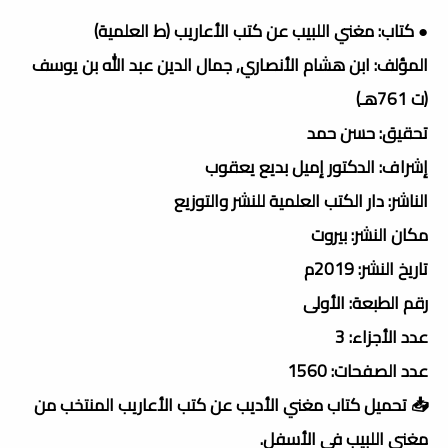
● كتاب: مغني اللبيب عن كتب الأعاريب (ط العلمية)
المؤلف: ابن هشام الأنصاري, جمال الدين عبد الله بن يوسف
(ت 761هـ)
تحقيق: حسن حمد
إشراف: الدكتور إميل بديع يعقوب
الناشر: دار الكتب العلمية للنشر والتوزيع
مكان النشر: بيروت
تاريخ النشر: 2019م
رقم الطبعة: الأولى
عدد الأجزاء: 3
عدد الصفحات: 1560
📥 تحميل كتاب مغني الأديب عن كتب الأعاريب المنتخب من
مغني اللبيب فى الأسفل.