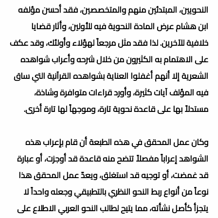
النحويين، المبتدئين منهم والمتخصصين، فقد أحسن مؤلفه
ابن هشام عرض المادة النحوية فيه للأولين، وأثار قضايا
خلافية للآخرين. لذا فقد مثل مرجعاً لهؤلاء وأولئك، وقد عكف
على الاهتمام به الكثيرون من خلال شرحه وأعراب شواهده
الشعرية إلا أنهم أغفلوا العناية بشواهده القرآنية التي ساق
فيه المؤلف آيات كثيرة، وأورد قراءات متوافرة وشاذة،
مستدلاً بها على قاعدة نحوية تارة، وموجهاً لها تارة أخرى.
وكان عمل المحقق في هذه الطبعة أن قام بإعراب هذه
الشواهد إعراباً مفصلاً تتضح منه قاعدة قد أوجزت، أو عبارة
قد غمضت، أو توجيه قد استغلق، ويعدّ عمل المحقق هذا
نوعاً من أنواع ربط النحو النظري بالتطبيقي وجعله واحداً لا
يتجزأ كأصل نشأته، مما يتيح لطالب النحو العربي الاطلاع على