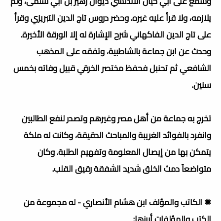
وسمع على أبي حيان الأندلسي ديوان زهير بن أبي سلمى، ولم
يلازمه، ولا قرأ عليه غيره. وحضر دروس تاج الدين التبريزي وقرأ
على تاج الدين الفاكهاني شرح الإشارة له إلا الورقة الأخيرة.
وحدث عن ابن جماعة بالشاطبية، وتفقه على المذهب
الشافعي ثم تحنبل فحفظ مختصر الخرقي قبيل وفاته بخمس
سنين.
تخرج به جماعة من أهل مصر وغيرهم وتصدر لنفع الطالبين
وانفرد بالفوائد الغريبة والمباحث الدقيقة، وكانت له ملكة
يتمكن بها من إيصال المعلومة وتفهيم الطلبة. وكان
متواضعاً دمث الخلق شديد الشفقة رقيق القلب.
❅ الكاتب والمؤلف ابن هشام الأنصاري - له مجموعة من
الكتب والمؤلفات أبرزها: