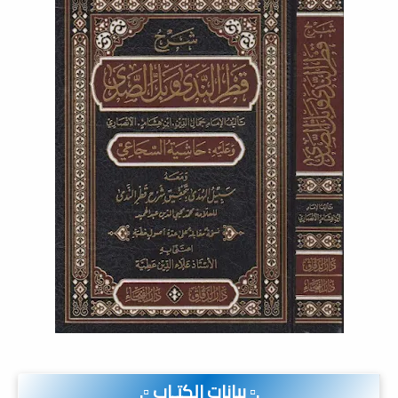
.▫️ بيانات الكتـاب ▫️.