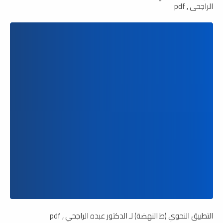
الراجحي , pdf
التطبيق النحوي (ط النهضة) لـ الدكتور عبده الراجحي , pdf