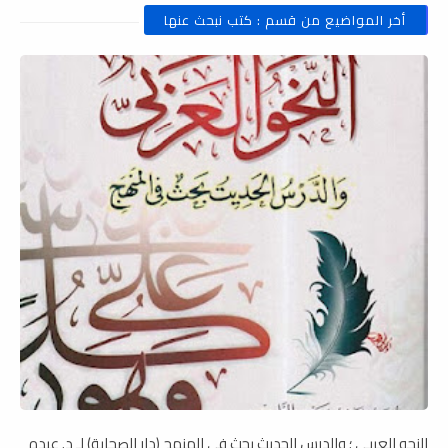
أخر المواضيع من قسم : كتب نبحث عنها
النحو العربي ؛ والدرس الحديث بحث في المنهج (دار الصحابة) لـ د. عبده