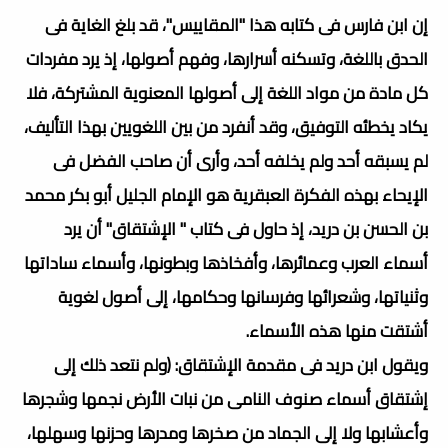
إن ابن فارس فى كتابه هذا "المقاييس"، قد بلغ الغاية فى
الحدق باللغة، وتسكنه أسرارها، وفهم أصولها، إذ يرد مفردات
كل مادة من مواد اللغة إلى أصولها المعنوية المشتركة، فلا
يكاد يخطئه التوفيق، وقد أنفرد من بين اللغويين بهذا التأليف،
لم يسبقه أحد ولم يخلفه أحد، وأرى أن صاحب الفضل فى
الإيحاء بهذه الفكرة العبقرية هو الإمام الجليل أبو بكر محمد
بن الحسن بن دريد، إذ حاول فى كتاب " الإشتقاق" أن يرد
أسماء العرب وعمائرها، وأفخاذها وبطونها، وأسماء ساداتها
وثنياتها، وشعرائها وفرسانها وحكامها، إلى أصول لغوية
أشتقت منها هذه الأسماء.
ويقول ابن دريد فى مقدمة الإشتقاق: (ولم نتعد ذلك إلى
إشتقاق أسماء صنوف النامى من نبات الأرض نجمها وشجرها
وأعشابها ولا إلى الجماد من صخرها ومدرها وحزنها وسهلها،