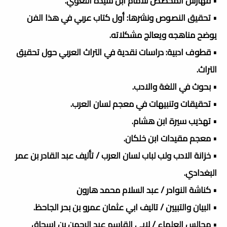
• فهارس المخصص للامام ابن سيده اللغوي.
• تحقيق النصوص ونشرها: أول كتاب عربي في هذا الفن
يوضح مناهجه ويعالج مشكلاته.
• قطوف ادبية: دراسات نقدية في التراث العربي حول تحقيق
التراث.
• بحوث في اللغة والادب.
• تحقيقات وتنبيهات في معجم لسان العرب.
• تهذيب سيرة ابن هشام.
• معجم مقيدات ابن خلكان.
• خزانة الادب ولب لباب لسان العرب / تأليف عبد القادر بن عمر
البغدادي.
• كناشة النوادر / عبد السلام محمد هارون
• البيان والتبيين / تاليف ابي عثمان عمرو بن بحر الجاحظ.
• مجالس العلماء / لابي القاسم عبد الرحمن بن اسحاق