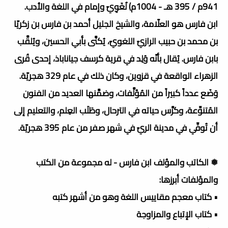
941م / 395 هـ - 1004م) لُغَوِيّ وإمام في اللغة والأدب.
ابن فارس هو العلّامة، والشيخ الجليل أحمد بن فارس بن زكريّا
بن محمد بن حبيب الرازيّ اللغويّ، يُكنَّى بأبي الحسين، ويُلقَّب
بابن فارس. يُقال بأنّه وُلِد في قرية كرسف جياناباذ، إحدى قُرى
الزهراء الواقعة في قزوين، وكان ذلك في عام 329 هجريّة.
وَضَع عدداً كبيراً من المُؤلَّفات، وضمَّنها العديد من الفنون
المُتنوِّعة، وكرَّس حياته في الترحال، وطَلَب العِلم، والتعليم إلى
أن تُوفِّي في مدينة الريّ في شهر صفر من عام 395 هجريّة.
❅ الكاتب والمؤلف ابن فارس - له مجموعة من الكتب
والمؤلفات أبرزها:
• كتاب معجم مقاييس اللغة وهو من أشهر كتبه
• كتاب الإتباع والمزاوجة