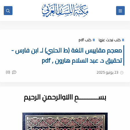
كتب نبحث عنها
كتب pdf
معجم مقاييس اللغة (ط الحلبي) لـ ابن فارس -
تحقيق د. عبد السلام هارون , pdf
(0)
23 يونيو 2025
بســـــــــــمِ اﷲِالرحمنِ الرحيم