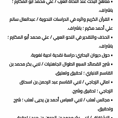
• مناهج البحث عند النحاة العرب / علي محمد أبو المكارم ؛
باشراف.
• القرآن الكريم واثره في الدراسات النحوية / عبدالعال سالم
علي أحمد مكرم ؛ باشراف.
• الحذف والتقدير في النحو العربي / علي محمد أبو المكارم ؛
باشراف.
• حول ديوان البحتري: دراسة نقدية ادبية لغوية.
• شرح القصائد السبع الطوال الجاهليات / لابي بكر محمد بن
القاسم الانباري ؛ تحقيق وتعليق.
• امالي الزجاجي / لابي القاسم عبد الرحمن بن اسحاق
الزجاجي ؛ تحقيق وشرح.
• مجالس ثعلب / لابي العباس أحمد بن يحيى ثعلب ؛ شرح
وتحقيق.
• الاشتقاق / لابي بكر محمد بن الحسن بن دريد ؛ تحقيق