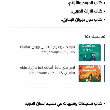
• كتاب الميسر والأزلام،
• كتاب التراث العربي،
• كتاب حول ديوان البحتري،
قد يعجبك ايضا
مرتفعات ويذرنج لـ إيميلي برونتي؛ سلسلة
كلاسيكيات مبسطة , pdf
ليس فتى عادياً ؛ أساطير الملك آرثر لـ مايك
فيليبس؛ كلاسيكيات مبسطة , pdf
• كتاب تحقيقات وتنبيهات في معجم لسان العرب،