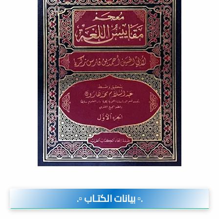
.▫️ بيانات الكتـاب ▫️.