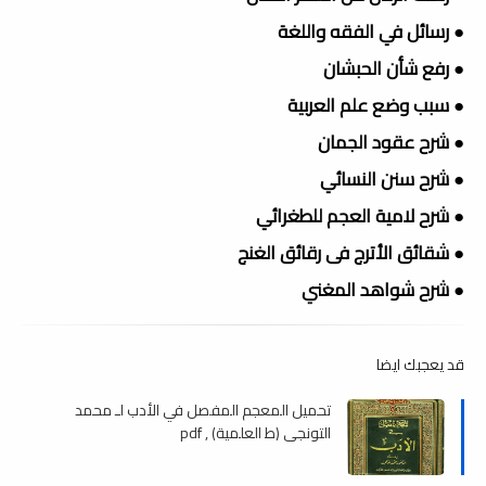
● رسائل في الفقه واللغة
● رفع شأن الحبشان
● سبب وضع علم العربية
● شرح عقود الجمان
● شرح سنن النسائي
● شرح لامية العجم للطغرائي
● شقائق الأترج فى رقائق الغنج
● شرح شواهد المغني
قد يعجبك ايضا
تحميل المعجم المفصل في الأدب لـ محمد
التونجي (ط العلمية) , pdf