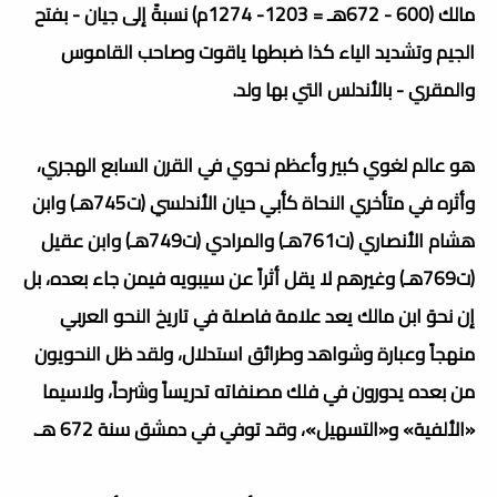
مالك (600 - 672هـ = 1203- 1274م) نسبةً إلى جيان - بفتح
الجيم وتشديد الياء كذا ضبطها ياقوت وصاحب القاموس
والمقري - بالأندلس التي بها ولد.
هو عالم لغوي كبير وأعظم نحوي في القرن السابع الهجري،
وأثره في متأخري النحاة كأبي حيان الأندلسي (ت745هـ) وابن
هشام الأنصاري (ت761هـ) والمرادي (ت749هـ) وابن عقيل
(ت769هـ) وغيرهم لا يقل أثراً عن سيبويه فيمن جاء بعده، بل
إن نحوَ ابن مالك يعد علامة فاصلة في تاريخ النحو العربي
منهجاً وعبارة وشواهد وطرائق استدلال، ولقد ظل النحويون
من بعده يدورون في فلك مصنفاته تدريساً وشرحاً، ولاسيما
«الألفية» و«التسهيل»، وقد توفي في دمشق سنة 672 هـ.