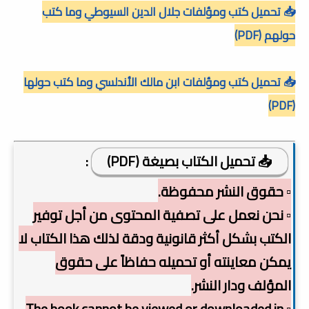
📥 تحميل كتب ومؤلفات جلال الدين السيوطي وما كتب
حولهم (PDF)
📥 تحميل كتب ومؤلفات ابن مالك الأندلسي وما كتب حولها
(PDF)
📥 تحميل الكتاب بصيغة (PDF)
:
▫️ حقوق النشر محفوظة.
▫️ نحن نعمل على تصفية المحتوى من أجل توفير
الكتب بشكل أكثر قانونية ودقة لذلك هذا الكتاب لا
يمكن معاينته أو تحميله حفاظاً على حقوق
المؤلف ودار النشر.
▫️ The book cannot be viewed or downloaded in