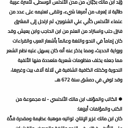
وُلِد ابن مالك بجَيّان، من مدن الأندلس الوسطى، لأسرة عربية
طائية لا يُعرف من أمرها شيء، وتلقى تعليمه على عدد من
علماء الأندلس كأبي علي الشلوبين، ثم ارتحل إلى المشرق
فنزل حلب واستزاد من العلم من ابن الحاجب وابن يعيش. وقد
كان إماماً في النحو واللغة وعالماً بأشعار العرب والقراءات
ورواية الحديث، ومما يذكر عنه أنه كان يسهل عليه نظم الشعر
مما جعله يخلف منظومات شعرية متعددة منها الألفية
النحوية وكذلك الكافية الشافية في ثلاثة آلاف بيت وغيرها،
وقد توفي في دمشق سنة 672 هـ.
❅ الكاتب والمؤلف ابن مالك الأندلسي - له مجموعة من
الكتب والمؤلفات أبرزها:
كان ابن مالك غزير الإنتاج، تواتيه موهبة عظيمة ومقدرة فذَّة