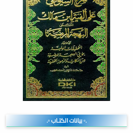
.▫️ بيانات الكتـاب ▫️.