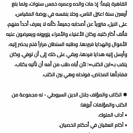
القاهرة يتيماً؛ إذ مات والده وعمره خمس سنوات، ولما بلغ
أربعين سنة اعتزل الناس، وخلا بنفسه في روضة المقياس،
على النيل، منزوياً عن أصحابه جميعاً، كأنه لا يعرف أحداً منهم،
فألف أكثر كتبه. وكان الأغنياء والأمراء يزورونه ويعرضون عليه
الأموال والهدايا فيردها. وطلبه السلطان مراراً فلم يحضر إليه،
وأرسل إليه هدايا فردها، وبقي على ذلك إلى أن توفي. وكان
يلقب بـ«ابن الكتب»؛ لأن أباه طلب من أمه أن تأتيه بكتاب،
ففاجأها المخاض، فولدته وهي بين الكتب.
❅ الكاتب والمؤلف جلال الدين السيوطي - له مجموعة من
الكتب والمؤلفات أبرزها:
• آداب الملوك.
• آكام العقيان في أحكام الخصيان.