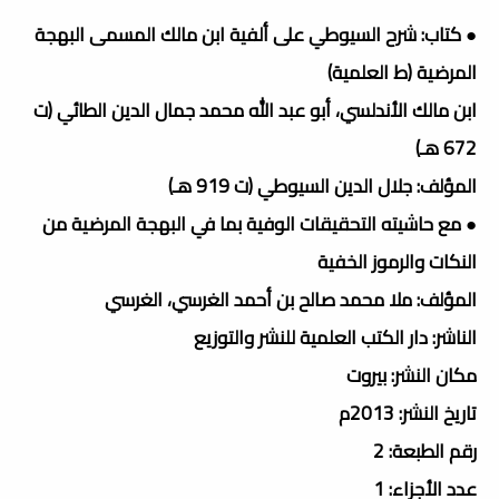
● كتاب: شرح السيوطي على ألفية ابن مالك المسمى البهجة
المرضية (ط العلمية)
ابن مالك الأندلسي، أبو عبد الله محمد جمال الدين الطائي (ت
672 هـ)
المؤلف: جلال الدين السيوطي (ت 919 هـ)
● مع حاشيته التحقيقات الوفية بما في البهجة المرضية من
النكات والرموز الخفية
المؤلف: ملا محمد صالح بن أحمد الغرسي، الغرسي
الناشر: دار الكتب العلمية للنشر والتوزيع
مكان النشر: بيروت
تاريخ النشر: 2013م
رقم الطبعة: 2
عدد الأجزاء: 1