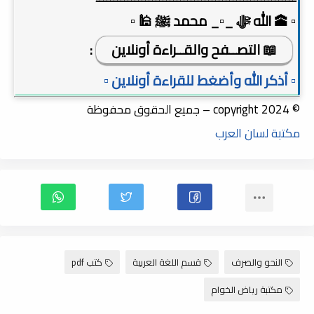
▫️ 🕋 الله ﷻ _▫️_ محمد ﷺ 🕌 ▫️
📖 التصــفح والقــراءة أونلاين
:
▫️ أذكر الله وأضغط للقراءة أونلاين ▫️
© copyright 2024 – جميع الحقوق محفوظة
مكتبة لسان العرب
النحو والصرف
قسم اللغة العربية
كتب pdf
مكتبة رياض الخوام