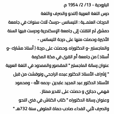
البارودية - 13/ 2/ 1954 م.
درس اللغة العربية (النحو والصرف واللغة
الدرجات العلمــية : الليسانس -درستُ ثلاث سنوات في جامعة
دمشق ثم انتقلت إلى جامعة الإسكندرية ودرست فيها السنة
الأخيرة وحصلت منها على درجة الليسانس -
والماجستير -و الدكتوراه .وحصلت على درجة ( أستاذ مشارك -و
أستاذ ) من جامعة أم القرى في مكة المكرمة
عنوان رسالة الماجستير " المقصور والممدود في اللغة العربية
" إشراف الأستاذ الدكتور عبده الراجحي ونوقشت من قبل
الأستاذ الدكتور عبد المجيد عابدين -رحمه الله - ومحمود
فهمي حجازي و حصلت على تقدير ممتاز .
وعنوان رسالة الدكتوراه " كتاب الكناش في فني النحو
والصرف لأبي الفداء صاحب حماة المتوفى سنة 732هـ "