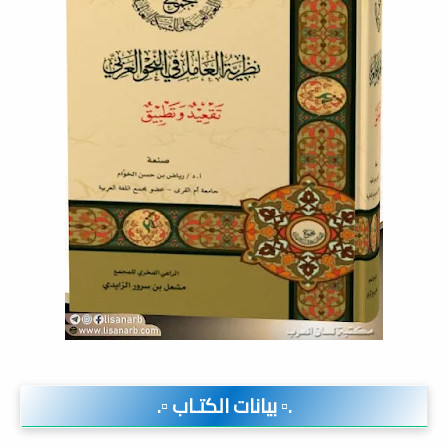
.▫️ بيانات الكتـاب ▫️.