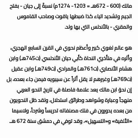
مالك (600 - 672هـ = 1203- 1274م) نسبةً إلى جيان - بفتح
الجيم وتشديد الياء كذا ضبطها ياقوت وصاحب القاموس
والمقري - بالأندلس التي بها ولد.
هو عالم لغوي كبير وأعظم نحوي في القرن السابع الهجري،
وأثره في متأخري النحاة كأبي حيان الأندلسي (ت745هـ) وابن
هشام الأنصاري (ت761هـ) والمرادي (ت749هـ) وابن عقيل
(ت769هـ) وغيرهم لا يقل أثراً عن سيبويه فيمن جاء بعده، بل
إن نحوَ ابن مالك يعد علامة فاصلة في تاريخ النحو العربي
منهجاً وعبارة وشواهد وطرائق استدلال، ولقد ظل النحويون
من بعده يدورون في فلك مصنفاته تدريساً وشرحاً، ولاسيما
«الألفية» و«التسهيل»، وقد توفي في دمشق سنة 672 هـ.