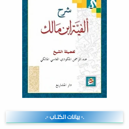
.▫️ بيانات الكتـاب ▫️.