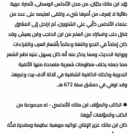
وُلِد ابن مالك بجَيّان، من مدن الأندلس الوسطى، لأسرة عربية
طائية لا يُعرف من أمرها شيء، وتلقى تعليمه على عدد من
علماء الأندلس كأبي علي الشلوبين، ثم ارتحل إلى المشرق
فنزل حلب واستزاد من العلم من ابن الحاجب وابن يعيش. وقد
كان إماماً في النحو واللغة وعالماً بأشعار العرب والقراءات
ورواية الحديث، ومما يذكر عنه أنه كان يسهل عليه نظم الشعر
مما جعله يخلف منظومات شعرية متعددة منها الألفية
النحوية وكذلك الكافية الشافية في ثلاثة آلاف بيت وغيرها،
وقد توفي في دمشق سنة 672 هـ.
❅ الكاتب والمؤلف ابن مالك الأندلسي - له مجموعة من
الكتب والمؤلفات أبرزها:
كان ابن مالك غزير الإنتاج، تواتيه موهبة عظيمة ومقدرة فذَّة