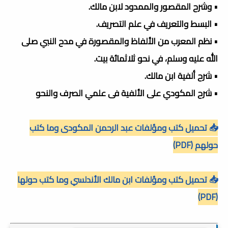
• وشرح المقصور والممدود لابن مالك.
• البسط والتعريف في علم التصريف.
• نظم المعرب من الألفاظ والمقصورة في مدح النبي صلى
الله عليه وسلم، في نحو ثلاثمائة بيت.
• شرح ألفية ابن مالك.
• شرح المكودي على الألفية فى علمي الصرف والنحو
📥 تحميل كتب ومؤلفات عبد الرحمن المكودى وما كتب
حولهم (PDF)
📥 تحميل كتب ومؤلفات ابن مالك الأندلسي وما كتب حولها
(PDF)