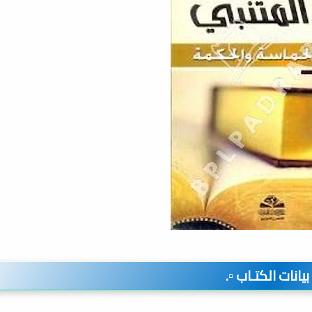
️ بيانات الكتـاب ▫️.