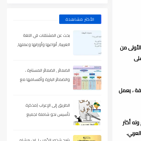
الأكثر مشاهدة
بحث عن المشتقات في اللغة
العربية, أنواعها وأوزانها وعملها,
لأولى من
مدعم بالأمثلة والصور , pdf
على
الضمائر , الضمائر المستترة ،
والضمائر البارزة وأقسامها مع
الشرح والتدريبات , شرح مبسط مع
فة ، يعمل
الأمثلة وتحميل pdf
الطريق إلى الإعراب (مذكرة
تأسيس نحو شاملة لجميع
وله أكثر
المراحل) , pdf
لعربي.
شرح شذور الذّهب لـ ابن هشام