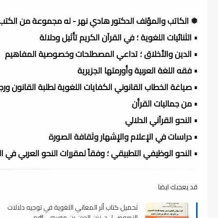
❅ الكاتب والمؤلف الدكتور هادي نهر - له مجموعة من الكتب و
• الثنائيات اللغوية ؛ في القرآن الكريم تأثيل ودلالة
• الدين والأخلاق ؛ تداعي المصطلحات وخصوصية المفاهيم
• فقه اللغة العربية وأورمتها الجزيرية
• صياغة الخطاب القانوني الكفايات اللغوية لطلبة القانون ور
• من جماليات القرأن
• النحو القرآني الدلالي
• دراسات في الإعلام والإشهار وثقافة الصورة
• النحو الوظيفي التطبيقي ؛ وفقاً لمقررات النحو العربي في ال
قد يعجبك ايضا
تحميل كتاب أثر المعاني اللغوية في توجيه دلالات
النصوص لـ د. زين الدين بن موسى , pdf