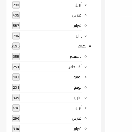
أبريل
280
مارس
405
فبراير
587
يناير
784
2025
2596
ديسمبر
358
أغسطس
251
يوليو
192
يونيو
201
مايو
305
أبريل
416
مارس
296
فبراير
314