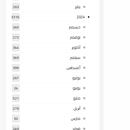
يناير
263
2024
3316
ديسمبر
240
نوفمبر
272
أكتوبر
344
سبتمبر
349
أغسطس
399
يوليو
267
يونيو
24
مايو
521
أبريل
276
مارس
50
فبراير
249