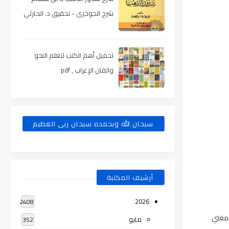
شرح الجوجرى - تحقيق د. الحارثي
، pdf
تحميل أهم الكتب لتعلم النحو
واتقان الإعراب , pdf
سبحان الله وبحمده سبحان ربى العظيم
أرشيف المكتبة
2026
2408
 مغني
مايو
352