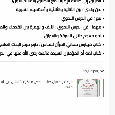
• الطريق إلى صنعة الإعراب مع التطبيق (القسم الأول)
• لدن ولدى ؛ بين الثنائية والثلاثية وأحكامهم النحوية
• مع ؛ في الدرس النحوي
• مهما ؛ في الدرس النحوي : الألف والهمزة بين القدماء وال
• نحو معجم دلالي للسرقة والسراق
• كتاب فهارس معاني القرأن للنحاس ـ طبع مركز البحث العلم
• كتاب لغة أم المؤمنين السيدة عائشة رضي الله عنها في ال
قد يعجبك ايضا
قراءة وتحميل كتاب ملخص مذكرة الأساس فى النحو
read