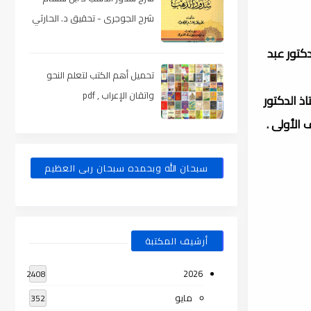
شرح الجوجرى - تحقيق د. الحارثي
، pdf
كتور عبد
تحميل أهم الكتب لتعلم النحو
واتقان الإعراب , pdf
ى سنة 732هـ " تحت إشراف الأستاذ الدكتور
الأولى .
سبحان الله وبحمده سبحان ربى العظيم
أرشيف المكتبة
2026
2408
مايو
352