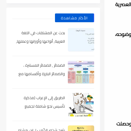
العصرية
الأكثر مشاهدة
بحث عن المشتقات في اللغة
ووضوحه،
العربية, أنواعها وأوزانها وعملها,
مدعم بالأمثلة والصور , pdf
الضمائر , الضمائر المستترة ،
والضمائر البارزة وأقسامها مع
الشرح والتدريبات , شرح مبسط مع
الأمثلة وتحميل pdf
الطريق إلى الإعراب (مذكرة
تأسيس نحو شاملة لجميع
المراحل) , pdf
 وحصلت
شرح شذور الذّهب لـ ابن هشام