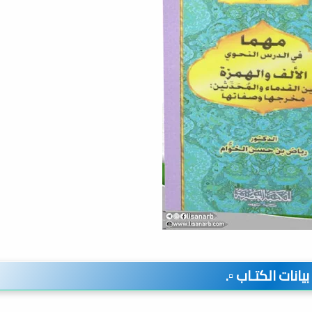
️ بيانات الكتـاب ▫️.