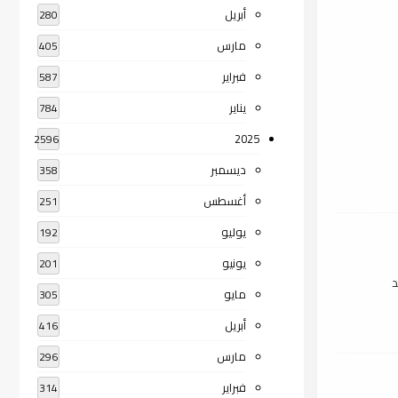
أبريل
280
مارس
405
فبراير
587
يناير
784
2025
2596
ديسمبر
358
أغسطس
251
يوليو
192
يونيو
201
د
مايو
305
أبريل
416
مارس
296
فبراير
314