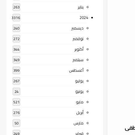
يناير
263
2024
3316
ديسمبر
240
نوفمبر
272
أكتوبر
344
سبتمبر
349
أغسطس
399
يوليو
267
يونيو
24
مايو
521
أبريل
276
مارس
50
صطفى
فبراير
249