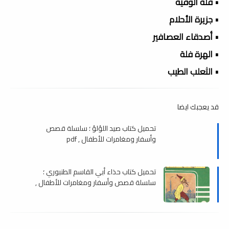
• فلة الوفية
• جزيرة الأحلام
• أصدقاء العصافير
• الهرة فلة
• الثعلب الطيب
قد يعجبك ايضا
تحميل كتاب صيد اللؤلؤ ؛ سلسلة قصص
وأسفار ومغامرات للأطفال , pdf
تحميل كتاب حذاء أبي القاسم الطنبوري ؛
سلسلة قصص وأسفار ومغامرات للأطفال ,
pdf