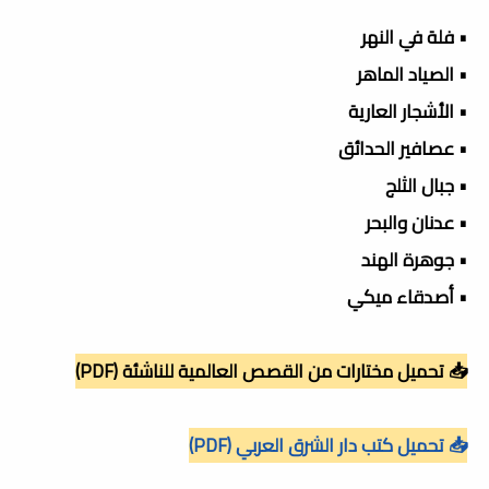
• فلة في النهر
• الصياد الماهر
• الأشجار العارية
• عصافير الحدائق
• جبال الثلج
• عدنان والبحر
• جوهرة الهند
• أصدقاء ميكي
📥 تحميل مختارات من القصص العالمية للناشئة (PDF)
📥 تحميل كتب دار الشرق العربي (PDF)