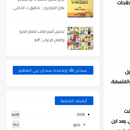
صطلحات
شرح الجوجرى - تحقيق د. الحارثي
، pdf
تحميل أهم الكتب لتعلم النحو
واتقان الإعراب , pdf
سبحان الله وبحمده سبحان ربى العظيم
َلْأَنْدَلُسِيِّ المعروف بِابْنِ رُشْدْ اَلْحَفِيدِ (520 هـ- 595 هـ)، (مواليد 14 إبريل
لك والفلسفة،
أرشيف المكتبة
ي عرفت
2026
2408
 يعد ابن
مايو
352