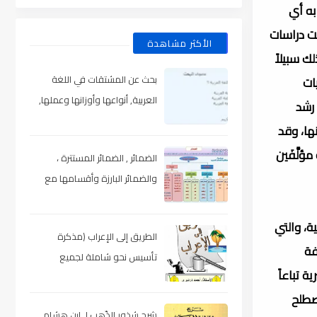
به أي
ت دراسات
الأكثر مشاهدة
ك سبيلاً
بحث عن المشتقات في اللغة
ات
العربية, أنواعها وأوزانها وعملها,
رشد
مدعم بالأمثلة والصور , pdf
ا، وقد
لَّفَين
الضمائر , الضمائر المستترة ،
والضمائر البارزة وأقسامها مع
الشرح والتدريبات , شرح مبسط مع
الأمثلة وتحميل pdf
ة، والتي
الطريق إلى الإعراب (مذكرة
فة
تأسيس نحو شاملة لجميع
 تباعاً
المراحل) , pdf
صطلح
شرح شذور الذّهب لـ ابن هشام