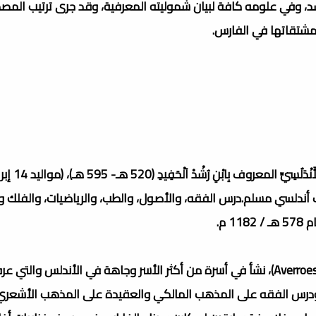
رشد، وفي علومه كافة لبيان شموليته المعرفية، وقد جرى ترتيب الم
مشتقاتها في الفارس.
أَبُو اَلْوَلِيدْ مُحَمَّدْ بْنْ أَحْمَدْ بْنْ مُحَمَّدْ بْنْ أَحْمَدْ بْنْ أَحْمَدْ بْنْ رُشْدْ ا
سمبر 1198م، مراكش) فيلسوف أندلسي مسلم.درس الفقه، والأصول، والطب، والرياضيات، والف
 م.
عرفه الأوروبيون معرفة واسعة وأطلقو عليه اسم (باللاتينية: Averroes)، نشأ في أسرة من أكثر الأسر وجاهة في الأندلس والت
 ودرس الفقه على المذهب المالكي والعقيدة على المذهب الأشعري.