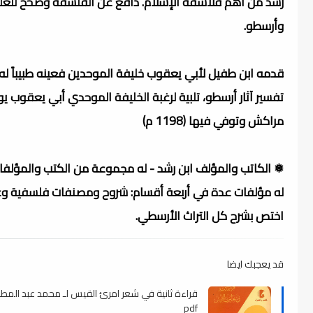
رشد من أهم فلاسفة الإسلام. دافع عن الفلسفة وصحح للعلم
وأرسطو.
قدمه ابن طفيل لأبي يعقوب خليفة الموحدين فعينه طبيباً له 
تفسير آثار أرسطو، تلبية لرغبة الخليفة الموحدي أبي يعقوب
مراكش وتوفي فيها (1198 م)
❅ الكاتب والمؤلف ابن رشد - له مجموعة من الكتب والمؤلفات 
له مؤلفات عدة في أربعة أقسام: شروح ومصنفات فلسفية وعم
اختص بشرح كل التراث الأرسطي.
قد يعجبك ايضا
قراءة ثانية في شعر امرئ القيس لـ محمد عبد المطل
pdf