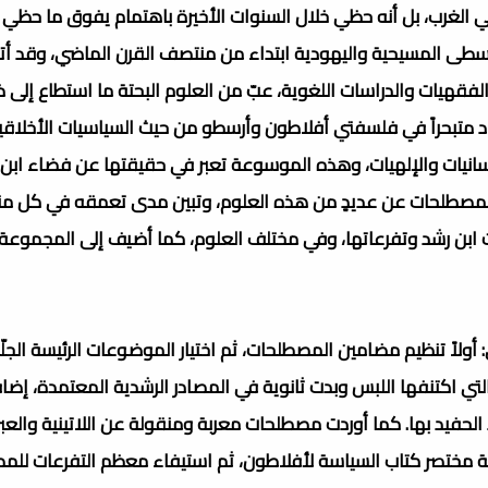
ي الغرب، بل أنه حظي خلال السنوات الأخيرة باهتمام يفوق ما حظي 
طى المسيحية واليهودية ابتداء من منتصف القرن الماضي، وقد أت
فقهيات والدراسات اللغوية، عبّ من العلوم البحتة ما استطاع إلى ذل
اد متبحراً في فلسفتي أفلاطون وأرسطو من حيث السياسيات الأخلاقي
سانيات والإلهيات، وهذه الموسوعة تعبر في حقيقتها عن فضاء ابن 
مصطلحات عن عديدٍ من هذه العلوم، وتبين مدى تعمقه في كل منه
بن رشد وتفرعاتها، وفي مختلف العلوم، كما أضيف إلى المجموعة مؤ
لاً تنظيم مضامين المصطلحات، ثم اختيار الموضوعات الرئيسة الجلّي
ي اكتنفها اللبس وبدت ثانوية في المصادر الرشدية المعتمدة، إضا
الحفيد بها. كما أوردت مصطلحات معربة ومنقولة عن اللاتينية والعبرية
سة مختصر كتاب السياسة لأفلاطون، ثم استيفاء معظم التفرعات للم