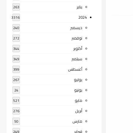
يناير
263
2024
3316
ديسمبر
240
نوفمبر
272
أكتوبر
344
سبتمبر
349
أغسطس
399
يوليو
267
يونيو
24
مايو
521
أبريل
276
مارس
50
فبراير
249