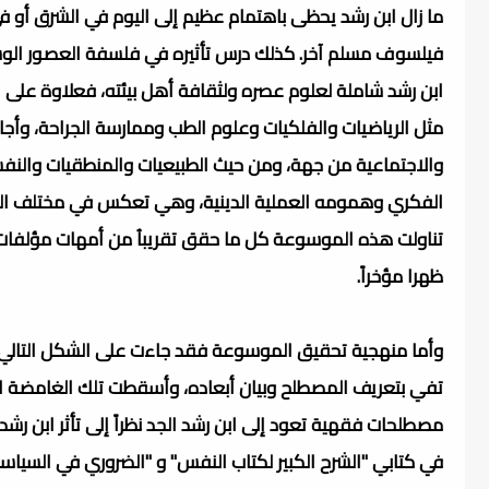
ما زال ابن رشد يحظى باهتمام عظيم إلى اليوم في الشرق أو ف
فيلسوف مسلم آخر. كذلك درس تأثيره في فلسفة العصور الوس
ابن رشد شاملة لعلوم عصره ولثقافة أهل بيئته، فعلاوة على ال
مثل الرياضيات والفلكيات وعلوم الطب وممارسة الجراحة، وأج
والاجتماعية من جهة، ومن حيث الطبيعيات والمنطقيات والنف
الفكري وهمومه العملية الدينية، وهي تعكس في مختلف ال
تناولت هذه الموسوعة كل ما حقق تقريباُ من أمهات مؤلفات ا
ظهرا مؤخراً.
وأما منهجية تحقيق الموسوعة فقد جاءت على الشكل التالي: أو
تفي بتعريف المصطلح وبيان أبعاده، وأسقطت تلك الغامضة الت
مصطلحات فقهية تعود إلى ابن رشد الجد نظراً إلى تأثر ابن رشد 
في كتابي "الشرح الكبير لكتاب النفس" و "الضروري في السيا