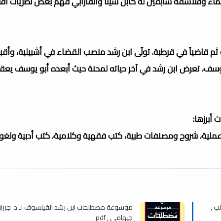
اء وفلاسفة سابقين له كابن سينا والفارابي فهم بعض نظريات أف
ثم قاضياً في قرطبة. تولّى ابن رشد منصب القضاء في أشبيلية، وأق
 يوسف، تعرض ابن رشد في آخر حياته لمحنة حيث أبعده أبو يوسف يعق
أبرزها:
لية، شروح ومصنفات طبية، كتب فقهية وكلامية، كتب أدبية ولغوي
ب ,
موسوعة مصطلحات ابن رشد الفيلسوف لـ د. جيرار
جيهامي , pdf