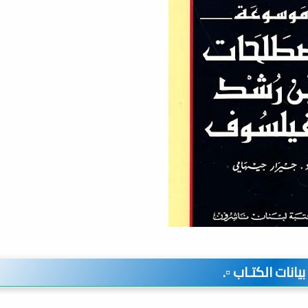
️ بيانات الكتـاب ▫️.