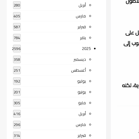
لاطون
أبريل
280
مارس
405
فبراير
587
بل على
يناير
784
وب إلى
2025
2596
ديسمبر
358
أغسطس
251
يوليو
192
ة، لكنه
يونيو
201
مايو
305
أبريل
416
مارس
296
فبراير
314