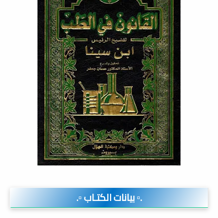
.▫️ بيانات الكتـاب ▫️.