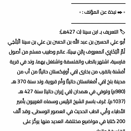
ــــــــــــــــــــــــــــــــــــــــــــــ
▫️ ✒️ نبذة عن المؤلف : ▫️
ــــــــــــــــــــــــــــــــــــــــــــــ
🏷️ التعريف بـ ابن سينا (ت 427هـ):
أبو علي الحسين بن عبد الله بن الحسن بن علي بن سينا اَلْبَلْخِي
ثُمَّ اَلْبُخَارِي اَلمعروف بِابْنِ سِينَا، عالم وطبيب مسلم من أصول
فارسية، اشتهر بالطب والفلسفة واشتغل بهما. ولد في قرية
أفشنة بالقرب من بخارى (في أوزبكستان حالياً) من أب من
مدينة بلخ (في أفغانستان حالياً) وأم قروية. ولد سنة 370 هـ
(980م) وتوفي في همدان (في إيران حاليا) سنة 427 هـ
(1037م). عُرف باسم الشيخ الرئيس وسماه الغربيون بأمير
الأطباء وأبي الطب الحديث في العصور الوسطى. وقد ألّف
200 كتابا في مواضيع مختلفة، العديد منها يركّز على