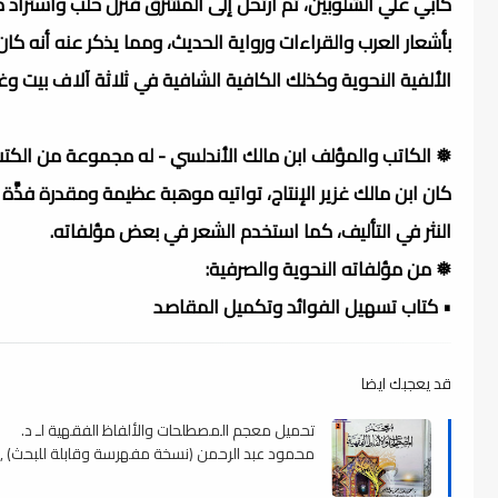
كأبي علي الشلوبين، ثم ارتحل إلى المشرق فنزل حلب واستزاد من
بأشعار العرب والقراءات ورواية الحديث، ومما يذكر عنه أنه
الألفية النحوية وكذلك الكافية الشافية في ثلاثة آلاف بيت وغير
❅ الكاتب والمؤلف ابن مالك الأندلسي - له مجموعة من الكتب 
كان ابن مالك غزير الإنتاج، تواتيه موهبة عظيمة ومقدرة فذَّ
النثر في التأليف، كما استخدم الشعر في بعض مؤلفاته.
❅ من مؤلفاته النحوية والصرفية:
• كتاب تسهيل الفوائد وتكميل المقاصد
قد يعجبك ايضا
تحميل معجم المصطلحات والألفاظ الفقهية لـ د.
محمود عبد الرحمن (نسخة مفهرسة وقابلة للبحث) ,
pdf