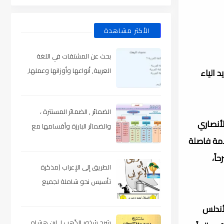
الأكثر مشاهدة
بحث عن المشتقات في اللغة
العربية, أنواعها وأوزانها وعملها,
تح الجيم وتشديد الياء
مدعم بالأمثلة والصور , pdf
الضمائر , الضمائر المستترة ،
ان الأندلسي (ت745هـ) وابن هشام الأنصاري
والضمائر البارزة وأقسامها مع
يعد علامة فاصلة
الشرح والتدريبات , شرح مبسط مع
الأمثلة وتحميل pdf
اً،
الطريق إلى الإعراب (مذكرة
تأسيس نحو شاملة لجميع
المراحل) , pdf
أندلس
شرح شذور الذّهب لـ ابن هشام