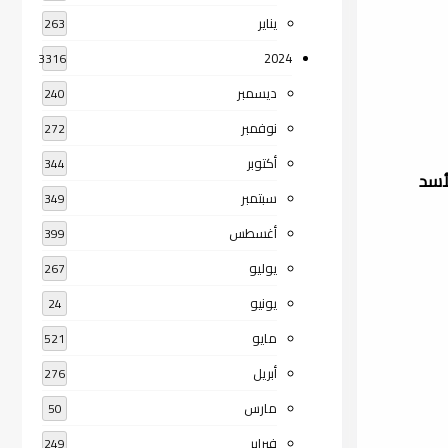
يناير
263
2024
3316
ديسمبر
240
نوفمبر
272
أكتوبر
344
أسد
سبتمبر
349
أغسطس
399
يوليو
267
يونيو
24
مايو
521
أبريل
276
مارس
50
فبراير
249