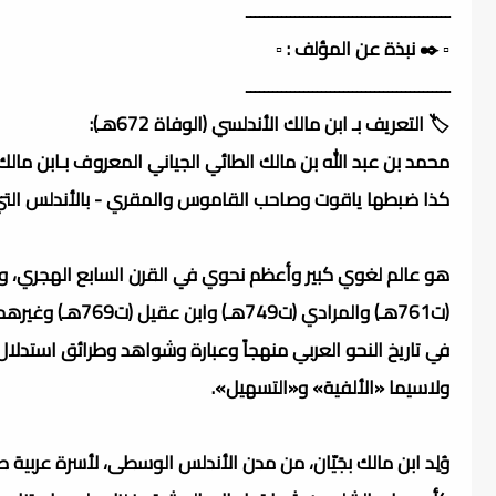
ــــــــــــــــــــــــــــــــــــــــــــــ
▫️ ✒️ نبذة عن المؤلف : ▫️
ــــــــــــــــــــــــــــــــــــــــــــــ
🏷️ التعريف بـ ابن مالك الأندلسي (الوفاة 672هـ):
كذا ضبطها ياقوت وصاحب القاموس والمقري - بالأندلس التي 
(ت761هـ) والمراد
في تاريخ النحو العربي منهجاً وعبارة وشواهد وطرائق استدلا
ولاسيما «الألفية» و«التسهيل».
وُلِد ابن مالك بجَيّان، من مدن الأندلس الوسطى، لأسرة عربي