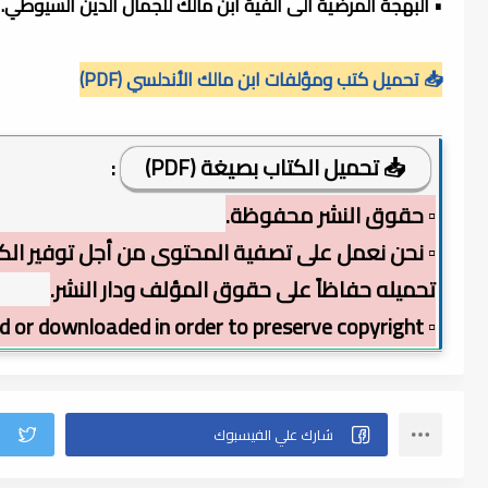
• البهجة المرضية الی ألفیة ابن مالك للجمال الدین السیوطي.
📥 تحميل كتب ومؤلفات ابن مالك الأندلسي (PDF)
📥 تحميل الكتاب بصيغة (PDF)
:
▫️ حقوق النشر محفوظة.
▫️ نحن نعمل على تصفية المحتوى من أجل توفير الكت
تحميله حفاظاً على حقوق المؤلف ودار النشر.
▫️ The book cannot be viewed or downloaded in order to preserve copyright.