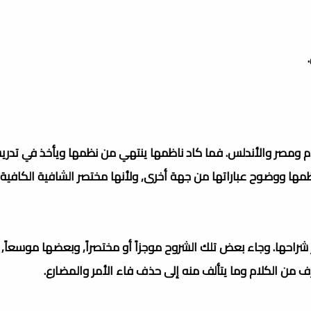
لشام ومصر والأندلس. فما كاد ناظمها ينتهي من نظمها ويأخذ في تدر
مها ووضوح عباراتها من جهة أخرى, ولأنها مختصر الشافية الكافي
ثر شراحها. وجاء بعض تلك الشروح موجزاً أو مختصراً, وبعضها موسعاً
 من الكلام وما يتألف منه إلى حذف فاء الأمر والمضارع.