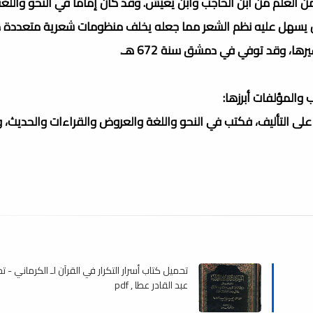
 العلم من ابن الحاجب وابن يعيش. وقد كان إماماً في النحو واللغة 
 كان يسهل عليه نظم الشعر مما جعله يخلف منظومات شعرية متعددة 
ها، وقد توفي في دمشق سنة 672 هـ.
والمؤلفات أبرزها:
ة على التأليف، فكتب في النحو واللغة والعروض والقراءات والحديث،
تحميل كتاب أسرار التكرار في القرآن لـ الكرماني - 
عبد القادر عطا , pdf