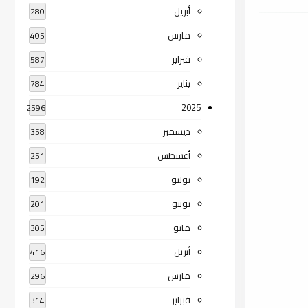
أبريل
280
مارس
405
فبراير
587
يناير
784
2025
2596
ديسمبر
358
أغسطس
251
يوليو
192
يونيو
201
مايو
305
أبريل
416
مارس
296
فبراير
314