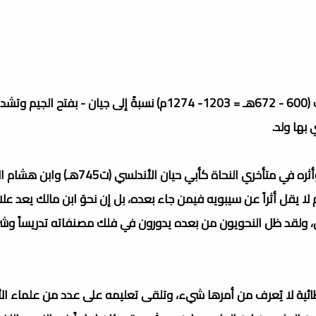
محمد بن عبد الله بن مالك الطائي الجياني المعروف بـابن مالك (600 - 672هـ = 1203- 1274م) نسبةً إلى جيان - بف
بها ولد.
هو عالم لغوي كبير وأعظم نحوي في القرن السابع الهجري، وأثره في متأخري النحاة كأبي حي
ي (ت749هـ) وابن عقيل (ت769هـ) وغيرهم لا يقل أثراً عن سيبويه فيمن جاء بعده، بل إن نحوَ ابن مالك 
ل، ولقد ظل النحويون من بعده يدورون في فلك مصنفاته تدريساً وشرح
ة طائية لا يُعرف من أمرها شيء، وتلقى تعليمه على عدد من علماء ال