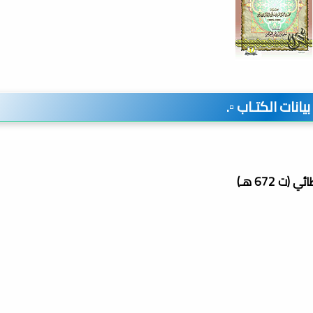
️ بيانات الكتـاب ▫️.
 672 هـ)