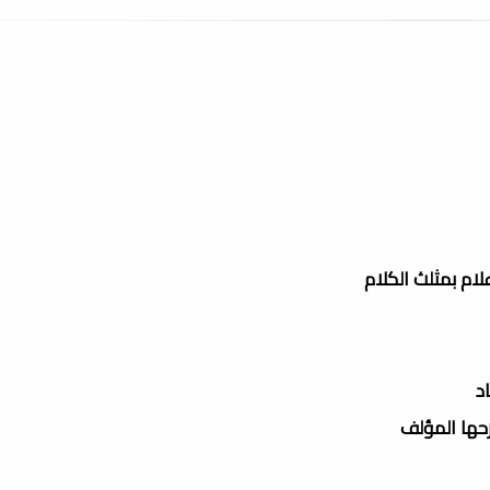
لام بمثلث الكلام
د
حها المؤلف