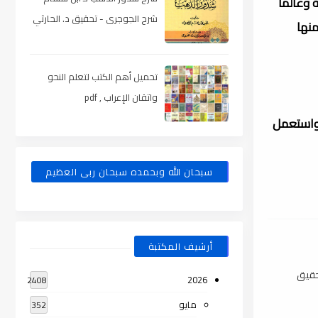
وعالماً
شرح الجوجرى - تحقيق د. الحارثي
منها
، pdf
تحميل أهم الكتب لتعلم النحو
واتقان الإعراب , pdf
 واستعمل
سبحان الله وبحمده سبحان ربى العظيم
أرشيف المكتبة
تحقيق
2026
2408
مايو
352