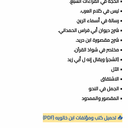
• الحجة في القراءات السبع.
• ليس في كلام العرب.
• رسالة في أسماء الريح.
• شرح ديوان أبي فراس الحمداني.
• شرح مقصورة ابن دريد.
• مختصر في شواذ القرآن.
• (الشجر) ويقال إنه ل أبي زيد
• الآل
• الاشتقاق
• الجمل في النحو
• المقصور والممدود
📥 تحميل كتب ومؤلفات ابن خالويه (PDF)