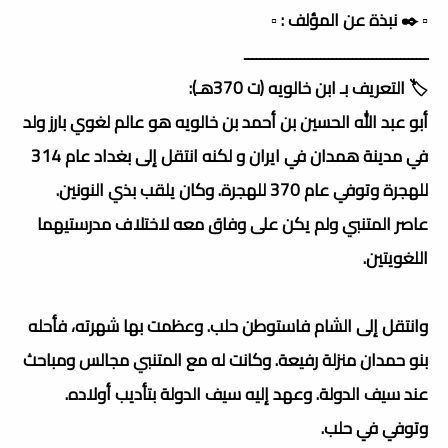
▫️ ✒️ نبذة عن المؤلف : ▫️
ــــــــــــــــــــــــــــــــــــــــــــــ
🏷️ التعريف بـ ابن خالويه (ت 370هـ):
أبو عبد الله الحسين بن أحمد بن خالويه هو عالم لغوي بارز ولد
في مدينة همدان في ايران و لكنه انتقل إلى بغداد عام 314
للهجرة وتوفي عام 370 للهجرة. وكان يلقب بذي النونين.
عاصر المتنبي ولم يكن على وفاق معه لاختلاف مدرستيهما
اللغويتين.
وانتقل إلى الشام فاستوطن حلب. وعظمت بها شهرته، فأحله
بنو حمدان منزلة رفيعة. وكانت له مع المتنبي مجالس ومباحث
عند سيف الدولة. وعهد إليه سيف الدولة بتأديب أولاده.
وتوفي في حلب.