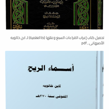
تحميل كتاب إعراب القراءات السبع وعللها (ط العلمية) لـ ابن خالويه
الأصبهاني , pdf