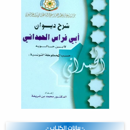
.▫️ بيانات الكتـاب ▫️.