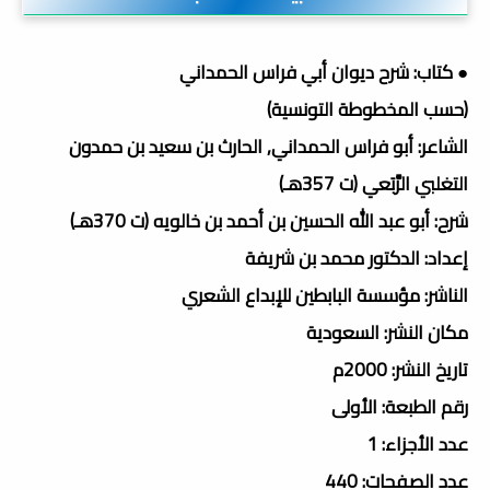
● كتاب: شرح ديوان أبي فراس الحمداني
(حسب المخطوطة التونسية)
الشاعر: أبو فراس الحمداني, الحارث بن سعيد بن حمدون
التغلبي الرَّبَعي (ت 357هـ)
شرح: أبو عبد الله الحسين بن أحمد بن خالويه (ت 370هـ)
إعداد: الدكتور محمد بن شريفة
الناشر: مؤسسة البابطين للإبداع الشعري
مكان النشر: السعودية
تاريخ النشر: 2000م
رقم الطبعة: الأولى
عدد الأجزاء: 1
عدد الصفحات: 440