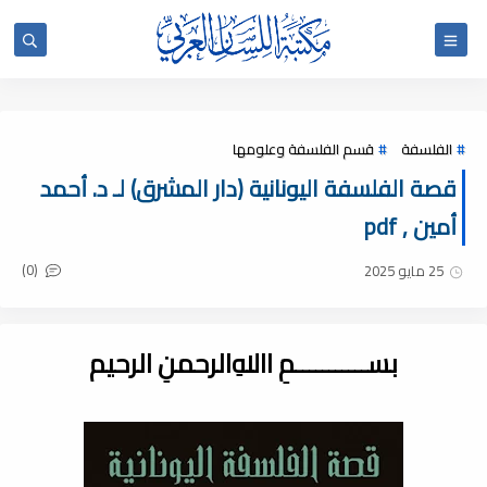
الفلسفة
قسم الفلسفة وعلومها
قصة الفلسفة اليونانية (دار المشرق) لـ د. أحمد
أمين , pdf
(0)
25 مايو 2025
بســـــــــــمِ اﷲِالرحمنِ الرحيم