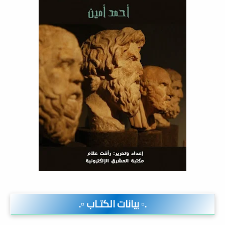
.▫️ بيانات الكتـاب ▫️.