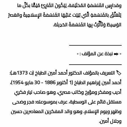
ومَدارِسِ الفَلسَفةِ المُختَلِفة، لِيَكُونَ القَارِئُ مُلِمًّا بكُلِّ ما
يَتَعَلَّقُ بالفَلسَفةِ الَّتي بُنِيَت عَليْهَا الفَلسَفةُ الإِسلامِيةُ والعَصرُ
الوَسِيطُ وَتَأَثَّرَتْ بِها الفَلسَفةُ الحَدِيثة.
ــــــــــــــــــــــــــــــــــــــــــــــ
▫️ ✒️ نبذة عن المؤلف : ▫️
ــــــــــــــــــــــــــــــــــــــــــــــ
🏷️ التعريف بالمؤلف الدكتور أحمد أمين الطباخ (ت 1373هـ):
أحمد أمين إبراهيم الطباخ (1 أكتوبر 1886 - 30 مايو 1954)،
أديب ومفكر ومؤرخ وكاتب مصري، وهو صاحب تيار فكري
مستقل قائم على الوسطية، عرف بموسوعته: فجر وضحى
وظهر ويوم الإسلام، وهو والد المفكرين المعاصرين حسين
وجلال أمين.