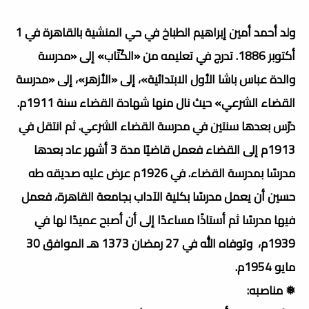
ولد أحمد أمين إبراهيم الطباخ في حي المنشية بالقاهرة في 1
أكتوبر 1886. تدرج في تعليمه من «الكُتّاب» إلى «مدرسة
والدة عباس باشا الأول الابتدائية»، إلى «الأزهر»، إلى «مدرسة
القضاء الشرعي» حيث نال منها شهادة القضاء سنة 1911م.
درّس بعدها سنتين في مدرسة القضاء الشرعي. ثم انتقل في
1913م إلى القضاء فعمل قاضيًا مدة 3 أشهر عاد بعدها
مدرسًا بمدرسة القضاء. في 1926م عرض عليه صديقه طه
حسين أن يعمل مدرسًا بكلية الآداب بجامعة القاهرة، فعمل
فيها مدرسًا ثم أستاذًا مساعدًا إلى أن أصبح عميدًا لها في
1939م، وتوفاه الله في 27 رمضان 1373 هـ الموافق 30
مايو 1954م.
❅ مناصبه: