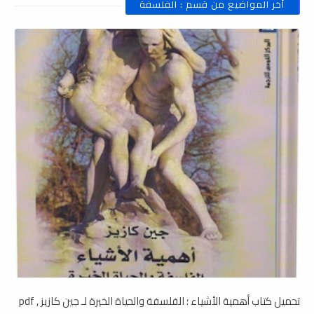
أخر المواضيع من قسم : الفلسفة
تحميل كتاب أھمية الأشياء ؛ الفلسفة والحياة الخيرة لـ جين كازيز , pdf