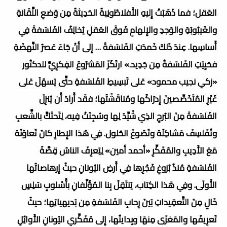
العَقل؛ فما ذَهَبَتْ إِليهِ الأَفلاطُونِيةُ الحَدِيثةُ مِن وَضعِ اللَّقَانةِ
والغَيبُوبَةِ والوَجدِ والإِلهامِ فَوقَ العَقلِ يُخالِفُ الفَلسَفةَ فِي
أَساسِها. عِندَ ذَلكَ خَمدَتِ الفَلسَفةُ … إِلى أنْ جَاءَ عَصرُ النَّهضَةِ
فحَيِيَتِ الفَلسَفةُ مِن جَدِيد.» ارتَكَزَ المَشرُوعُ الفِكرِيُّ للدكتُور
«زكي نجيب محمود» عَلى تَبسِيطِ الفَلسَفةِ حتَّى يَسهُلَ عَلى
غَيْرِ المُتَخَصِّصينَ إِدرَاكُها ومُناقَشَتُها؛ فقَد أَرادَ أَن يُنزِلَ
الفَلسَفةَ مِنَ البُرجِ الذِي شُيِّدَ لِها وسُجِنَتْ فِيه، لِتَحتَكَّ بالشَّعبِ
وتُفَلسِفَ مَشاكِلَهُ وتَصُوغَ الحُلول. فِي هَذا الإِطارِ كانَ تَعاوُنُهُ
مَعَ الأَدِيبِ والمُفَكِّرِ «أحمد أمين» لِيَعرِفَ الناسُ قِصَّةَ
الفَلسَفةِ مُنذُ بُزوغِ فَجْرِها فِي أَرضِ اليُونانِ حيثُ إِرهاصاتُها
الأُولَى. وفِي هَذا الكِتاب، يَنتَقِلُ بِنا المُؤَلِّفانِ بأُسْلوبٍ سَلِسٍ
خَالٍ مِنَ التَّعقِيداتِ بَينَ رِحابِ الفَلسَفةِ مِن بَديهياتِها؛ حيثُ
تَعرِيفُها والمَغزَى مِنهَا وبِدايتُها، إِلى مُفَكِّري اليُونانِ الأَوائِلِ