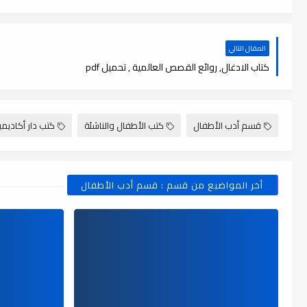
المقال التالي
كتاب الادغال, روائع القصص العالمية , تحميل pdf
قسم أدب الأطفال
كتب الأطفال والناشئة
كتب دار أكاديمي
أخر المواضيع من قسم : قسم أدب الأطفال