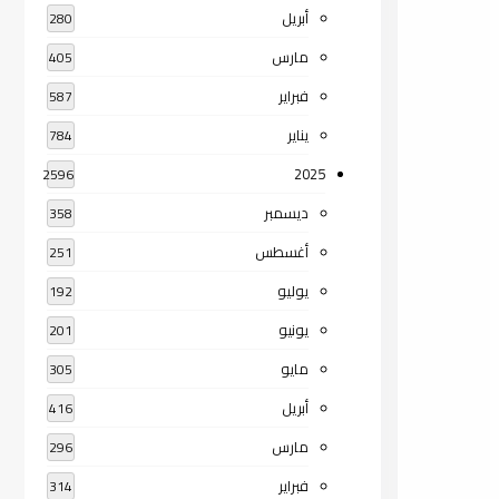
أبريل
280
مارس
405
فبراير
587
يناير
784
2025
2596
ديسمبر
358
أغسطس
251
يوليو
192
يونيو
201
مايو
305
أبريل
416
مارس
296
فبراير
314