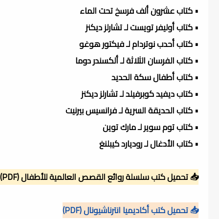
• كتاب عشرون ألف فرسخ تحت الماء
• كتاب أوليفر تويست لـ تشارلز ديكنز
• كتاب أحدب نوتردام لـ فيكتور هوغو
• كتاب الفرسان الثلاثة لـ ألكسندر دوما
• كتاب أطفال سكة الحديد
• كتاب ديفيد كوبرفيلد لـ تشارلز ديكنز
• كتاب الحديقة السرية لـ فرانسيس بيرنيت
• كتاب توم سوير لـ مارك توين
• كتاب الأدغال لـ روديارد كيبلنغ
📥 تحميل كتب سلسلة روائع القصص العالمية للأطفال (PDF)
📥 تحميل كتب أكاديميا انترناشيونال (PDF)