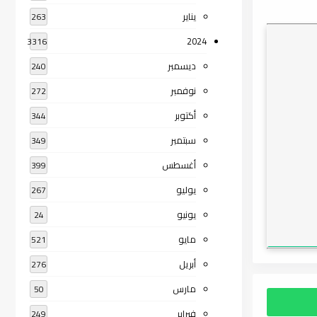
يناير
263
2024
3316
ديسمبر
240
نوفمبر
272
أكتوبر
344
سبتمبر
349
أغسطس
399
يوليو
267
يونيو
24
مايو
521
أبريل
276
مارس
50
فبراير
249