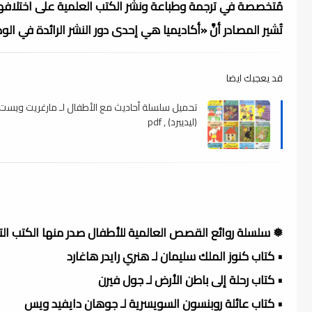
مُتخصصة في ترجمة وطباعة ونشر الكتب العلمية على اختلافها
تُشير المصادر أنَّ «أكاديميا هي إحدى دور النشر الرائدة في 
قد يعجبك ايضا
تحميل سلسلة أحاديث مع الأطفال لـ مارغريت ويست
(ليديبرد) , pdf
❅ سلسلة روائع القصص العالمية للأطفال صدر منها الكتب التال
• كتاب كنوز الملك سليمان لـ هنري رايدر هاغارد
• كتاب رحلة إلى باطن الأرض لـ جول فيرن
• كتاب عائلة روبنسون السويسرية لـ جوهان دايفيد ويس