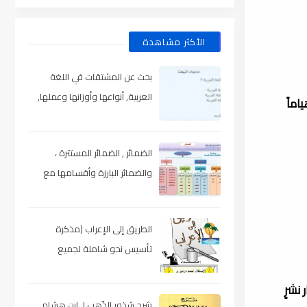
الأكثر مشاهدة
بحث عن المشتقات في اللغة
العربية, أنواعها وأوزانها وعملها,
ياماً
مدعم بالأمثلة والصور , pdf
الضمائر , الضمائر المستترة ،
والضمائر البارزة وأقسامها مع
الشرح والتدريبات , شرح مبسط مع
الأمثلة وتحميل pdf
الطريق إلى الإعراب (مذكرة
تأسيس نحو شاملة لجميع
المراحل) , pdf
 في بيروت، لبنان. تأسست عام 1990 لتكون دار نشرٍ
شرح شذور الذّهب لـ ابن هشام