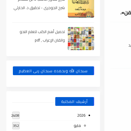
شرح الجوجرى - تحقيق د. الحارثي
تقن».
، pdf
تحميل أهم الكتب لتعلم النحو
واتقان الإعراب , pdf
د
سبحان الله وبحمده سبحان ربى العظيم
أرشيف المكتبة
2026
2408
مايو
352