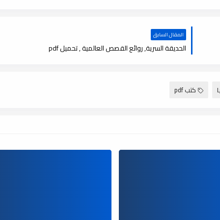
المقال السابق
الحديقة السرية, روائع القصص العالمية , تحميل pdf
ا
كتب pdf