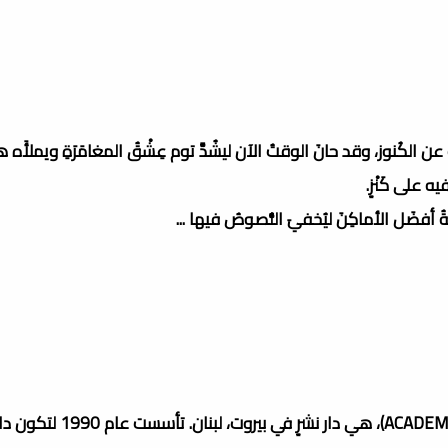
حْث عن الكُنوز، وقد حانَ الوقتُ الآن ليشُدَّ توم عِشْقُ المغامَرَةِ ويملأَه ه
ه على كَنْزٍ.
ُ أفضَل الأماكِنَ ليُخفيَ اللُّصوصُ فيها ...
أكاديميا إنترناشيونال وعلامتها التجاريَّة أكاديميا (بالإنجليزية: ACADEMIA)‏، هي دار نشرٍ