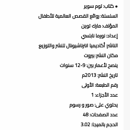
● كتاب: توم سوير
السلسلة: روائع القصص العالمية للأطفال
المؤلف: مارك توين
إعداد: نورما نابلسي
الناشر: أكاديميا انترناشيونال للنشر والتوزيع
مكان النشر: بيروت
ينصح لأعمار بين: 9-12 سنوات
تاريخ النشر: 2013م
رقم الطبعة: الأولى
عدد الأجزاء: 1
يحتوي على: صور و رسوم
عدد الصفحات: 48
الحجم بالميجا: 3.02