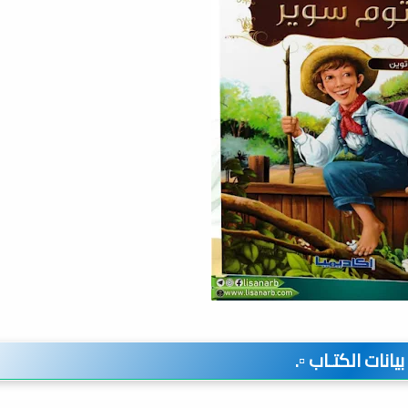
️ بيانات الكتـاب ▫️.