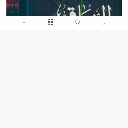
تحميل كتاب البديع الباقي الوارث لـ د. وجيه يعقوب (أسماء الله
الحسنى) , pdf