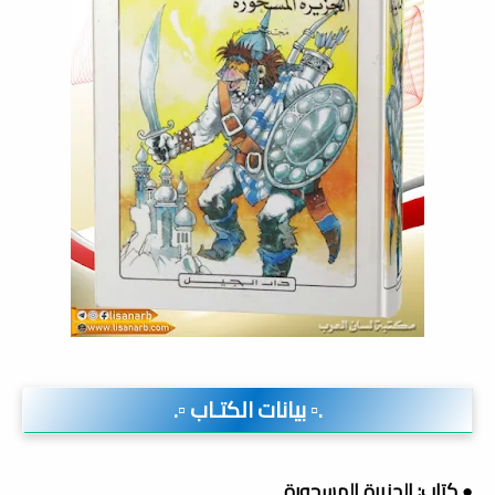
.▫️ بيانات الكتـاب ▫️.
● كتاب: الجزيرة المسحورة