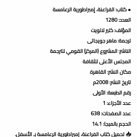
● كتاب: الفراعنة، إمبراطورية الرعامسة
العدد: 1280
المؤلف: كلير لالويت
ترجمة: ماهر جويجاتى
الناشر: المشروع (المركز) القومي للترجمة
المجلس الأعلى للثقافة
مكان النشر: القاهرة
تاريخ النشر: 2008م
رقم الطبعة: الأولى
عدد الأجزاء: 1
عدد الصفحات: 638
الحجم بالميجا: 14.1
📥 تحميل كتاب الفراعنة، إمبراطورية الرعامسة بـ الأسفل.