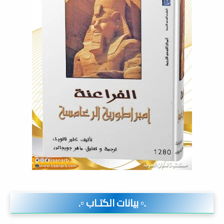
.▫️ بيانات الكتـاب ▫️.