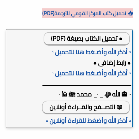
📥 تحميل كتب المركز القومي للترجمة(PDF)
● تحميل الكتاب بصيغة (PDF)
▫️ أذكر الله وأضـغط هنا للتحميل ▫️
● رابط إضافى ●
▫️ أذكر الله وأضـغط هنا للتحميل ▫️
ـــــــــــــــــــــــــــــــــــــــــــــــــــــــــ
▫️ 🕋 الله ﷻ _▫️_ محمد ﷺ 🕌 ▫️
📖 التصــفح والقــراءة أونلاين
▫️ أذكر الله وأضغط للقراءة أونلاين ▫️