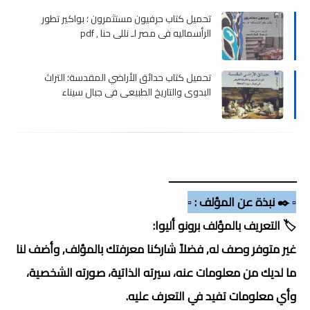
تحميل كتاب حرفيون مستثمرون ؛ بواكير تطور
الرأسماليه في مصر لـ نللي حنا , pdf
تحميل كتاب حدائق الأراضي المقدسة؛ التراث
البدوي والتاريخ الطبيعي فى جبال سيناء
الشاھقة , pdf
ــــــــــــــــــــــــــــــــــــــــــــــ
▫️ ✒️ نبذة عن المؤلف : ▫️
🏷️ التعريف بالمؤلف برونو أليوا:
غير متوفر وصف له, فضلاً شاركنا معرفتك بالمؤلف, وأضف لنا
ما لديك من معلومات عنه، سيرته الذاتية، صورته الشخصية،
وأي معلومات تفيد في التعرف عليه.