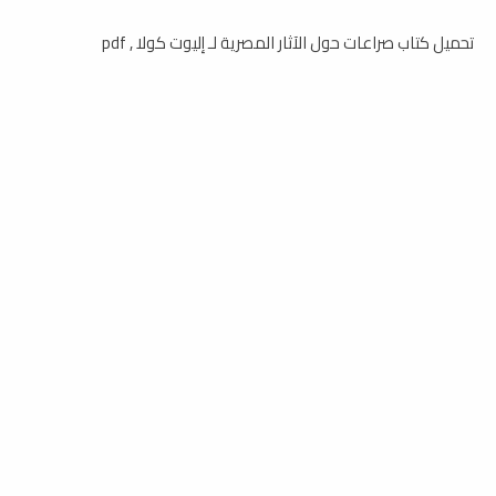
تحميل كتاب صراعات حول الآثار المصرية لـ إليوت كولا , pdf