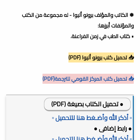
❅ الكاتب والمؤلف برونو أليوا - له مجموعة من الكتب
والمؤلفات أبرزها:
• كتاب الطب في زمن الفراعنة.
📥 تحميل كتب برونو أليوا (PDF)
📥 تحميل كتب المركز القومي للترجمة(PDF)
● تحميل الكتاب بصيغة (PDF)
▫️ أذكر الله وأضـغط هنا للتحميل ▫️
● رابط إضافى ●
▫️ أذكر الله وأضـغط هنا للتحميل ▫️