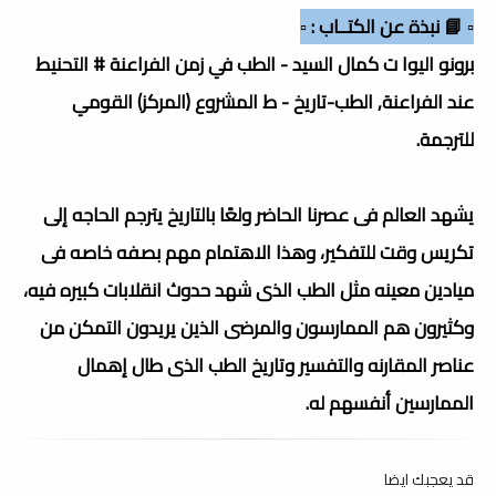
▫️ 📘 نبذة عن الكتــاب : ▫️
برونو اليوا ت كمال السيد - الطب في زمن الفراعنة # التحنيط
عند الفراعنة, الطب-تاريخ - ط المشروع (المركز) القومي
للترجمة.
يشهد العالم فى عصرنا الحاضر ولعًا بالتاريخ يترجم الحاجه إلى
تكريس وقت للتفكير، وهذا الاهتمام مهم بصفه خاصه فى
ميادين معينه مثل الطب الذى شهد حدوث انقلابات كبيره فيه،
وكثيرون هم الممارسون والمرضى الذين يريدون التمكن من
عناصر المقارنه والتفسير وتاريخ الطب الذى طال إهمال
الممارسين أنفسهم له.
قد يعجبك ايضا