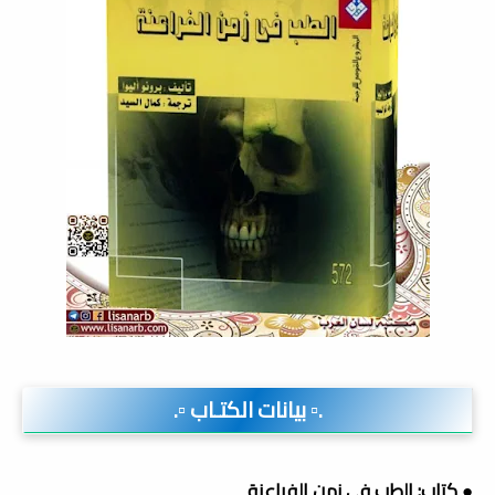
.▫️ بيانات الكتـاب ▫️.
● كتاب: الطب في زمن الفراعنة