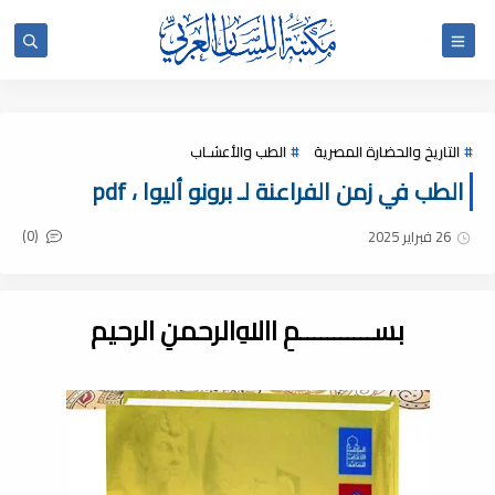
التاريخ والحضارة المصرية
الطب والأعشـاب
الطب في زمن الفراعنة لـ برونو أليوا ، pdf
(0)
26 فبراير 2025
بســـــــــــمِ اﷲِالرحمنِ الرحيم