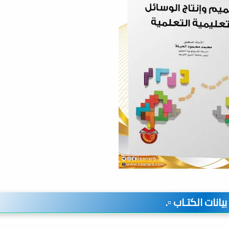
️ بيانات الكتـاب ▫️.