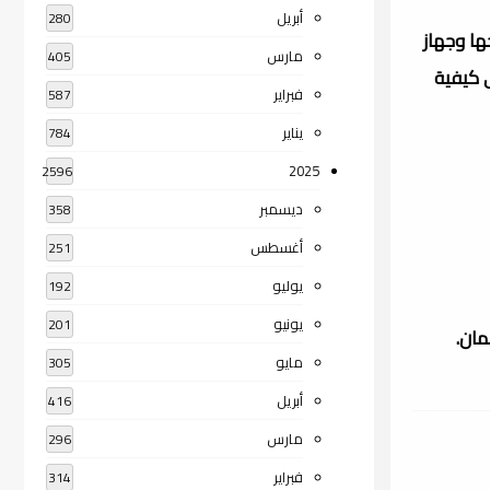
أبريل
280
ا وجهاز
مارس
405
 كيفية
فبراير
587
يناير
784
2025
2596
ديسمبر
358
أغسطس
251
يوليو
192
يونيو
201
مان.
مايو
305
أبريل
416
مارس
296
فبراير
314