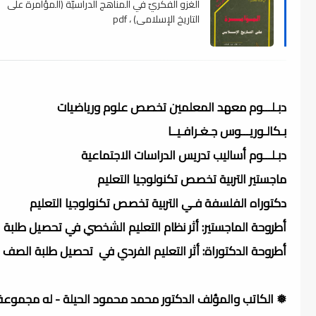
الغزو الفكريّ في المناهج الدراسيّة (المؤامرة على
التاريخ الإسلامي) ، pdf
دبـلـــوم معهد المعلمين تخصص علوم ورياضيات
بـكالـوريـــوس جـغـرافـيــا
دبـلـــوم أساليب تدريس الدراسات الاجتماعية
ماجستير التربية تخصص تكنولوجيا التعليم
دكتوراه الفلسفة فـي التربية تخصص تكنولوجيا التعليم
أطروحة الماجستير: أثر نظام التعليم الشخصي في تحصيل طلبة ا
أطروحة الدكتوراة: أثر التعليم الفردي في تحصيل طلبة الصف ال
❅ الكاتب والمؤلف الدكتور محمد محمود الحيلة - له مجموعة 