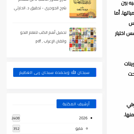
ه بين
شرح الجوجرى - تحقيق د. الحارثي
اتها. أما
، pdf
سس
س اختيار
تحميل أهم الكتب لتعلم النحو
واتقان الإعراب , pdf
ينات
سبحان الله وبحمده سبحان ربى العظيم
حت
وفي
أرشيف المكتبة
نها.
2026
2408
مايو
352