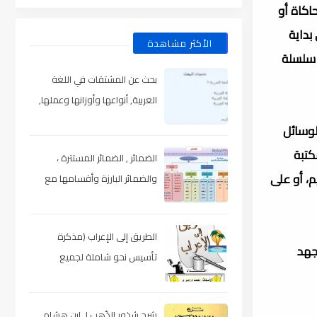
اكاة أو
بداية
الأكثر مشاهدة
 سلسلة
بحث عن المشتقات في اللغة
العربية, أنواعها وأوزانها وعملها,
مدعم بالأمثلة والصور , pdf
لوسائل
كتبة
الضمائر , الضمائر المستترة ،
م، أو على
والضمائر البارزة وأقسامها مع
الشرح والتدريبات , شرح مبسط مع
الأمثلة وتحميل pdf
الطريق إلى الإعراب (مذكرة
 جهد
تأسيس نحو شاملة لجميع
المراحل) , pdf
شرح شذور الذّهب لـ ابن هشام