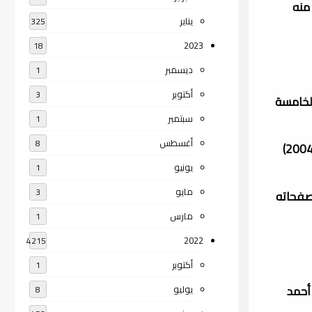
تاذ الدكتور توفيق مرعي، عدد صفحاته (568). صدرت منه
يناير
325
2023
18
ديسمبر
1
أكتوبر
3
حاته (408)، صدرت منه الطبعة الخامسة
سبتمبر
1
أغسطس
8
• كتاب تصميم التعليم : نظرية وممارسة (1999)، دار المسيرة للنشر والتوزيع : عمان، عدد صفحاته (439). صدرت منه الطبعة الثالثة (2004)
يونيو
1
مايو
3
ع : عمان، عدد صفحاته
مارس
1
2022
4215
أكتوبر
1
دكتور توفيق أحمد
يوليو
8