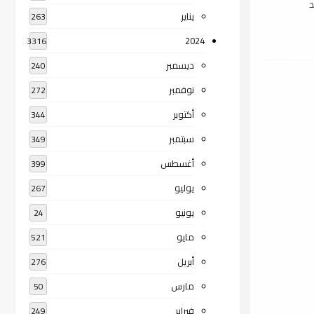
د
يناير
263
2024
3316
ديسمبر
240
نوفمبر
272
أكتوبر
344
سبتمبر
349
أغسطس
399
يوليو
267
يونيو
24
مايو
521
أبريل
276
مارس
50
فبراير
249