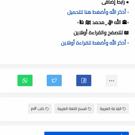
● رابط إضافى
▫️ أذكر الله وأضغط هنا للتحميل
▫️🕋 الله ﷻ_محمد ﷺ 🕌▫️
📖 للتصفح والقراءة أونلاين
▫️ أذكر الله وأضغط للقراءة أونلاين
البلاغة العربية
قسم اللغة العربية
كتب pdf