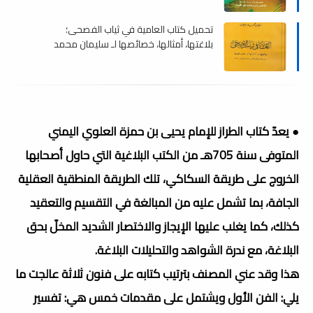
تحميل كتاب العامية في ثياب الفصحى؛
بلاغتها، أمثالها، خصائصها لـ سليمان محمد
محمود , pdf
● يعدّ كتاب الطراز للإمام يحيى بن حمزة العلوي اليمني
المتوفى سنة 705هـ من الكتب البلاغية التي حاول أصحابها
الخروج على طريقة السكاكي، تلك الطريقة المنطقية العقلية
الجافة، بما تشمل عليه من المبالغة في التقسيم والتعقيد
كذلك، كما يغلب عليها الإيجاز والاختصار الشديد المخلّ بحق
البلاغة، مع ندرة الشواهد والتحليلات البلاغة.
هذا وقد عني المصنف بترتيب كتابه على فنون ثلاثة عالجت ما
يلي: الفن الأول ويشتمل على مقدمات خمس هي: تفسير