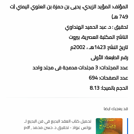
المؤلف: المؤيد الزيدي، يحيى بن حمزة بن العلوي اليمني (ت
749 هـ)
تحقيق : د. عبد الحميد الهنداوي
الناشر: المكتبة العصرية، بيروت
تاريخ النشر: 1423هـ ، 2002م
رقم الطبعة: الأولى
عدد المجلدات: 3 مجلدات مدمجة فى مجلد واحد
عدد الصفحات: 694
الحجم بالميجا: 8.13
قد يعجبك ايضا
تحميل كتاب العقد البدیع في فن البدیع لـ
بولس عواد - تحقيق د. حسن محمد , pdf