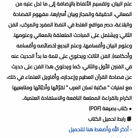
علم البيان، وتقسيم الألفاظ بالإضافة إلى ما تدل عليه من
المعاني، الحقيقة والمجاز وبيان أسرارها، مفهوم الفصاحة
والبلاغة، حصر مواقع الغلط في اللفظ المفرد والمركب. الفن
الثاني: ويشتمل على المباحث المتعلقة بالمعاني وعلومها.
وعلوم البيان وأقسامها، وعلم البديع (خصائصه وأقسامه
وأحكامه). الفن الثالث: ويحتوي على تتمة ما بدأ الحديث عنه
في الفنين الأول والثاني، كما ويحتوي هذا الفن على حديث
عن فصاحة القرآن العظيم وإعجازه، وأقاويل العلماء في ذلك،
مع تمنيات " مكتبة لسان العرب " لقرّائها وأحبّائها ومتابعيها
الكرام بالقراءة الممتعة النافعة والاستفادة العلمية..
● كتاب بصيغة (PDF)
📘 رابط تحميل الكتاب
▫️ أذكر الله وأضغط هنا للتحميل