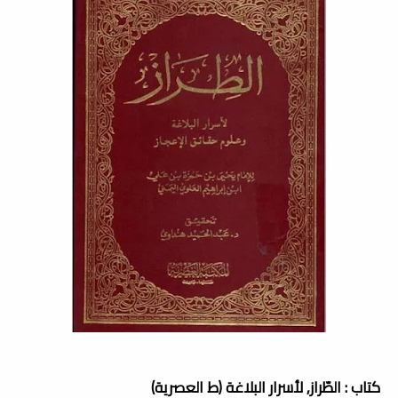
كتاب : الطّراز, لأسرار البلاغة (ط العصرية)