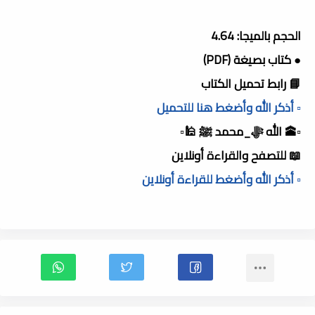
الحجم بالميجا: 4.64
● كتاب بصيغة (PDF)
📘 رابط تحميل الكتاب
▫️ أذكر الله وأضغط هنا للتحميل
▫️🕋 الله ﷻ_محمد ﷺ 🕌▫️
📖 للتصفح والقراءة أونلاين
▫️ أذكر الله وأضغط للقراءة أونلاين