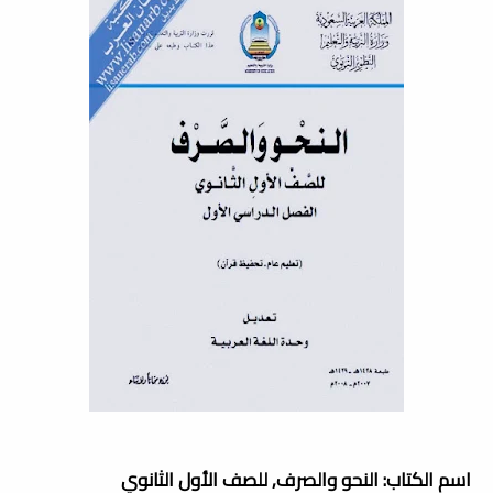
اسم الكتاب: النحو والصرف, للصف الأول الثانوي