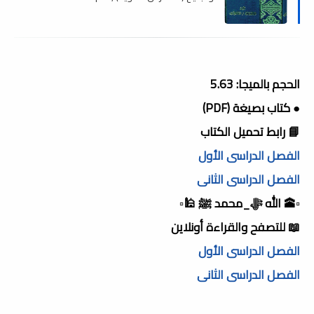
الحجم بالميجا: 5.63
● كتاب بصيغة (PDF)
📘 رابط تحميل الكتاب
الفصل الدراسى الأول
الفصل الدراسى الثانى
▫️🕋 الله ﷻ_محمد ﷺ 🕌▫️
📖 للتصفح والقراءة أونلاين
الفصل الدراسى الأول
الفصل الدراسى الثانى