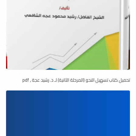
تحميل كتاب تسهيل النحو (المرحلة الثانية) لـ د. رشيد عجة , pdf