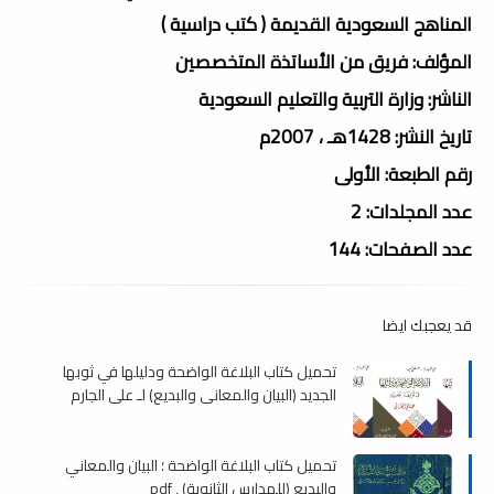
المناهج السعودية القديمة ( كتب دراسية )
المؤلف: فريق من الأساتذة المتخصصين
الناشر: وزارة التربية والتعليم السعودية
تاريخ النشر: 1428هـ ، 2007م
رقم الطبعة: الأولى
عدد المجلدات: 2
عدد الصفحات: 144
قد يعجبك ايضا
تحميل كتاب البلاغة الواضحة ودليلها في ثوبها
الجديد (البيان والمعاني والبديع) لـ علي الجارم
و مصطفى أمين , pdf
تحميل كتاب البلاغة الواضحة ؛ البيان والمعاني
والبديع (للمدارس الثانوية) , pdf