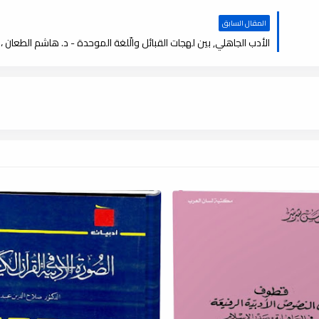
المقال السابق
الأدب الجاهلي, بين لهجات القبائل والّلغة الموحدة - د. هاشم الطعان ، pdf