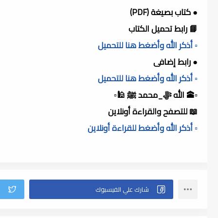
● كتاب بصيغة (PDF)
📘 رابط تحميل الكتاب
▫️ أذكر الله وأضغط هنا للتحميل
● رابط إضافى
▫️ أذكر الله وأضغط هنا للتحميل
▫️🕋 الله ﷻ_محمد ﷺ 🕌▫️
📖 للتصفح والقراءة أونلاين
▫️ أذكر الله وأضغط للقراءة أونلاين