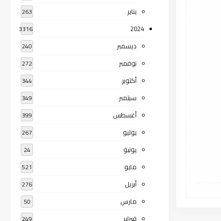
يناير
263
2024
3316
ديسمبر
240
نوفمبر
272
أكتوبر
344
سبتمبر
349
أغسطس
399
يوليو
267
يونيو
24
مايو
521
أبريل
276
مارس
50
فبراير
249