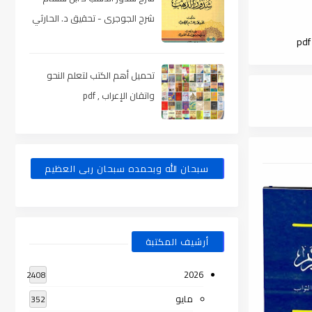
شرح الجوجرى - تحقيق د. الحارثي
، pdf
تحميل أهم الكتب لتعلم النحو
واتقان الإعراب , pdf
سبحان الله وبحمده سبحان ربى العظيم
أرشيف المكتبة
2026
2408
مايو
352