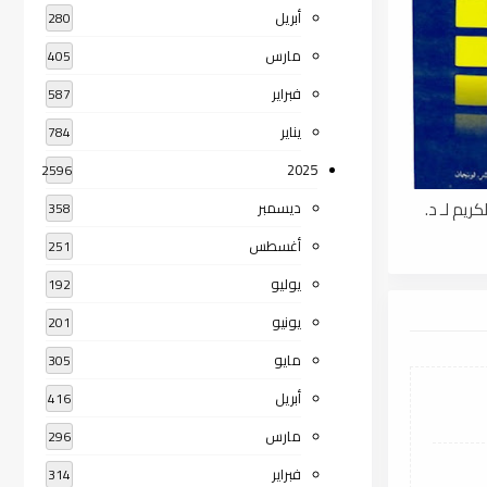
أبريل
280
مارس
405
فبراير
587
يناير
784
2025
2596
ريم لـ د.
ديسمبر
358
أغسطس
251
يوليو
192
يونيو
201
مايو
305
أبريل
416
مارس
296
فبراير
314