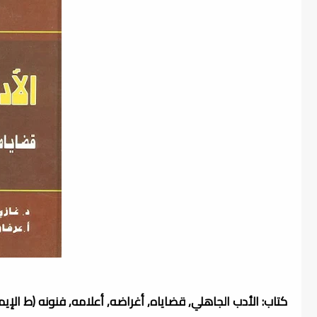
كتاب: الأدب الجاهلي, قضاياه, أغراضه, أعلامه, فنونه (ط الإيم