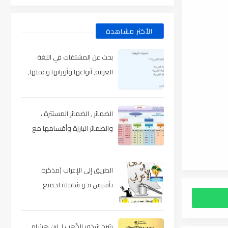
الأكثر مشاهدة
بحث عن المشتقات في اللغة
العربية, أنواعها وأوزانها وعملها,
مدعم بالأمثلة والصور , pdf
الضمائر , الضمائر المستترة ،
والضمائر البارزة وأقسامها مع
الشرح والتدريبات , شرح مبسط مع
الأمثلة وتحميل pdf
الطريق إلى الإعراب (مذكرة
تأسيس نحو شاملة لجميع
المراحل) , pdf
شرح شذور الذّهب لـ ابن هشام