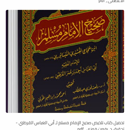
الأعظمى , pdf
تحميل كتاب تلخيص صحيح الإمام مسلم لـ أبي العباس القرطبي -
تحقيق د. رفعت فوزي , pdf