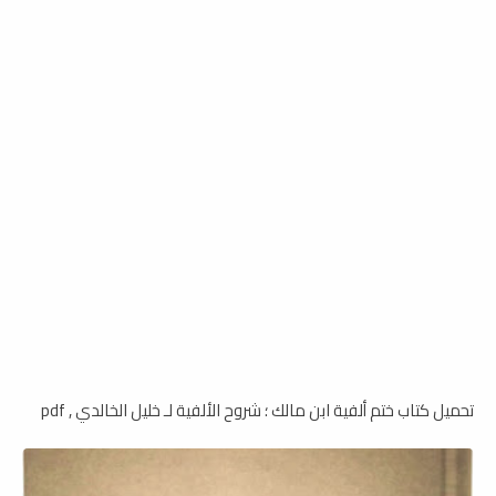
تحميل كتاب ختم ألفية ابن مالك ؛ شروح الألفية لـ خليل الخالدي , pdf