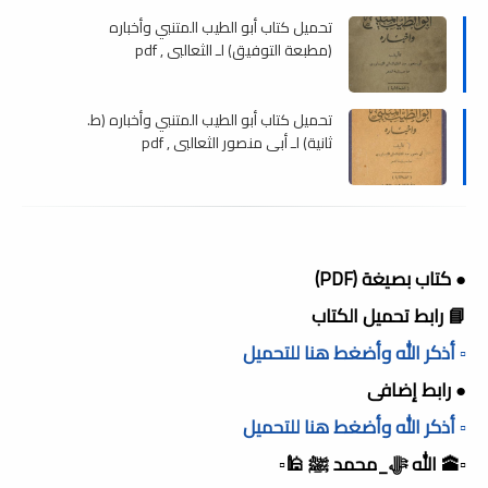
تحميل كتاب أبو الطيب المتنبي وأخباره
(مطبعة التوفيق) لـ الثعالبي , pdf
تحميل كتاب أبو الطيب المتنبي وأخباره (ط.
ثانية) لـ أبى منصور الثعالبي , pdf
● كتاب بصيغة (PDF)
📘 رابط تحميل الكتاب
▫️ أذكر الله وأضغط هنا للتحميل
● رابط إضافى
▫️ أذكر الله وأضغط هنا للتحميل
▫️🕋 الله ﷻ_محمد ﷺ 🕌▫️