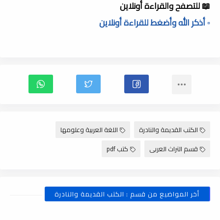
📖 للتصفح والقراءة أونلاين
▫️ أذكر الله وأضغط للقراءة أونلاين
الكتب القديمة والنادرة
اللغة العربية وعلومها
قسم التراث العربى
كتب pdf
أخر المواضيع من قسم : الكتب القديمة والنادرة