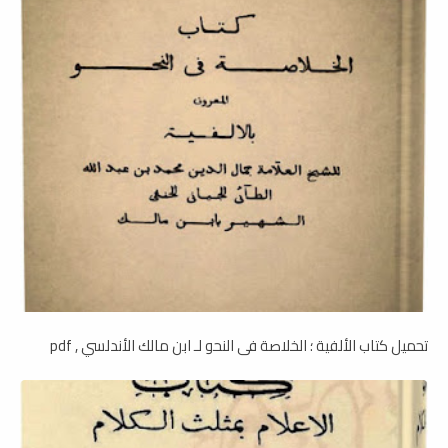
تحميل كتاب الألفية ؛ الخلاصة فى النحو لـ ابن مالك الأندلسي , pdf