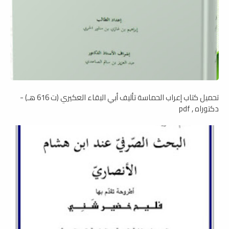
تحميل كتاب إعراب الحماسة تأليف أبي البقاء العكيري (ت 616 هـ) -
دكتوراه , pdf