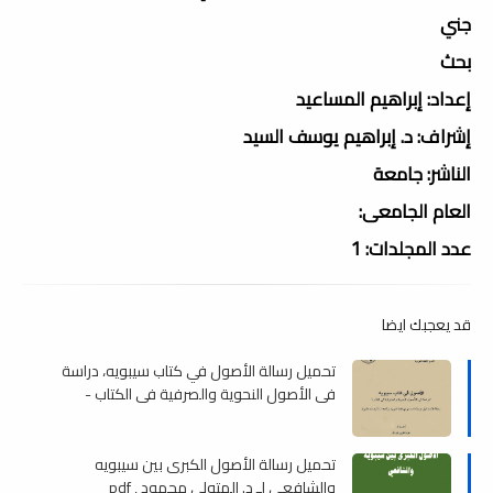
جني
بحث
إعداد: إبراهيم المساعيد
إشراف: د. إبراهيم يوسف السيد
الناشر: جامعة
العام الجامعى:
عدد المجلدات: 1
قد يعجبك ايضا
تحميل رسالة الأصول في كتاب سيبويه، دراسة
في الأصول النحوية والصرفية في الكتاب -
ماجستير , pdf
تحميل رسالة الأصول الكبرى بين سيبويه
والشافعي لـ د. المتولى محمود , pdf