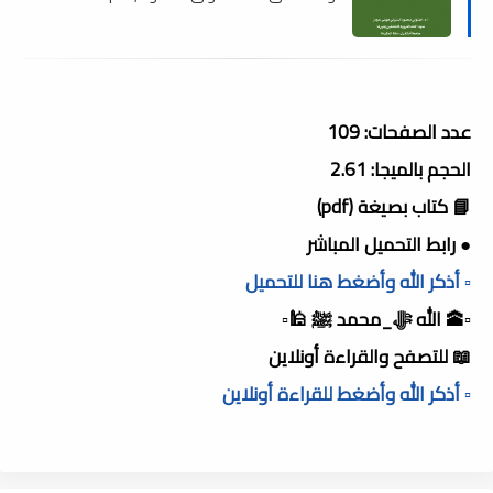
عدد الصفحات: 109
الحجم بالميجا: 2.61
📘 كتاب بصيغة (pdf)
● رابط التحميل المباشر
▫️ أذكر الله وأضغط هنا للتحميل
▫️🕋 الله ﷻ_محمد ﷺ 🕌▫️
📖 للتصفح والقراءة أونلاين
▫️ أذكر الله وأضغط للقراءة أونلاين