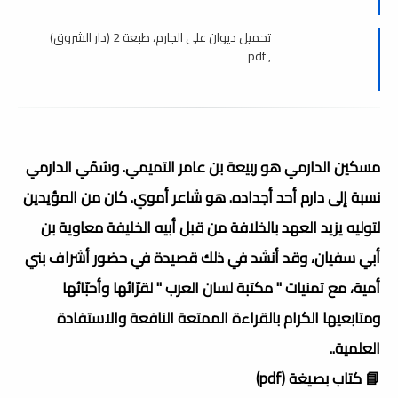
تحميل ديوان على الجارم، طبعة 2 (دار الشروق)
, pdf
مسكين الدارمي هو ربيعة بن عامر التميمي. وسُمّي الدارمي
نسبة إلى دارم أحد أجداده. هو شاعر أموي. كان من المؤيدين
لتوليه يزيد العهد بالخلافة من قبل أبيه الخليفة معاوية بن
أبي سفيان، وقد أنشد في ذلك قصيدة في حضور أشراف بني
أمية، مع تمنيات " مكتبة لسان العرب " لقرّائها وأحبّائها
ومتابعيها الكرام بالقراءة الممتعة النافعة والاستفادة
العلمية..
📘 كتاب بصيغة (pdf)