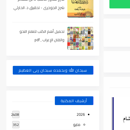
شرح الجوجرى - تحقيق د. الحارثي
، pdf
تحميل أهم الكتب لتعلم النحو
واتقان الإعراب , pdf
سبحان الله وبحمده سبحان ربى العظيم
أرشيف المكتبة
2026
2408
مايو
352