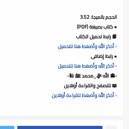
الحجم بالميجا: 3.52
● كتاب بصيغة (PDF)
📘 رابط تحميل الكتاب
▫️ أذكر الله وأضغط هنا للتحميل
● رابط إضافى
▫️ أذكر الله وأضغط هنا للتحميل
▫️🕋 الله ﷻ_محمد ﷺ 🕌▫️
📖 للتصفح والقراءة أونلاين
▫️ أذكر الله وأضغط للقراءة أونلاين