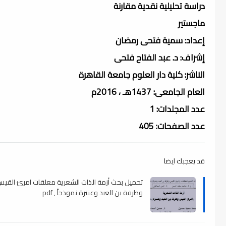
دراسة تحليلية نقدية مقارنة
ماجستير
إعداد: سمية فتحى رمضان
إشراف: د. عبد الفتاح فتحى
الناشر: كلية دار العلوم جامعة القاهرة
العام الجامعى: 1437هـ ، 2016م
عدد المجلدات: 1
عدد الصفحات: 405
قد يعجبك ايضا
تحميل بحث أزمة الذات الشعرية معلقات امرئ القي
وطرفة بن العبد وعنترة نموذجاً , pdf