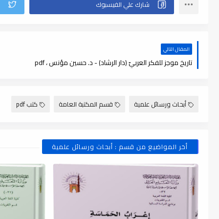
المقال التالي
تاريخ موجز للفكر العربيّ (دار الرشاد) - د. حسين مؤنس ، pdf
أبحاث ورسائل علمية
قسم المكتبة العامة
كتب pdf
أخر المواضيع من قسم : أبحاث ورسائل علمية