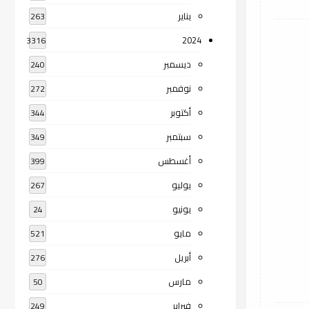
يناير
263
2024
3316
ديسمبر
240
نوفمبر
272
أكتوبر
344
سبتمبر
349
أغسطس
399
يوليو
267
يونيو
24
مايو
521
أبريل
276
مارس
50
فبراير
249