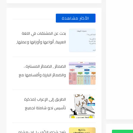
الأكثر مشاهدة
بحث عن المشتقات في اللغة
العربية, أنواعها وأوزانها وعملها,
مدعم بالأمثلة والصور , pdf
الضمائر , الضمائر المستترة ،
والضمائر البارزة وأقسامها مع
الشرح والتدريبات , شرح مبسط مع
الأمثلة وتحميل pdf
الطريق إلى الإعراب (مذكرة
تأسيس نحو شاملة لجميع
المراحل) , pdf
شرح شذور الذّهب لـ ابن هشام