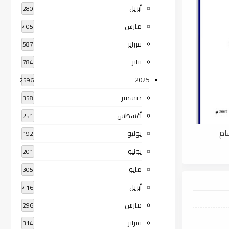
أبريل
280
مارس
405
فبراير
587
يناير
784
2025
2596
ديسمبر
358
أغسطس
251
ام
يوليو
192
يونيو
201
مايو
305
أبريل
416
مارس
296
فبراير
314