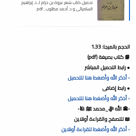
تحميل كتاب شعر عروة بن حزام لـ د. إبراهيم
السامرائي و د. أحمد مطلوب , pdf
الحجم بالميجا: 1.33
📘 كتاب بصيغة (pdf)
● رابط التحميل المباشر
▫️ أذكر الله وأضغط هنا للتحميل
● رابط إضافى
▫️ أذكر الله وأضغط هنا للتحميل
▫️🕋 الله ﷻ_محمد ﷺ 🕌▫️
📖 للتصفح والقراءة أونلاين
▫️ أذكر الله وأضغط للقراءة أونلاين