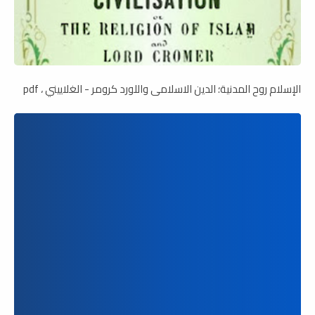
الإسلام روح المدنية؛ الدين الاسلامى واللورد كرومر - الغلاييني ، pdf