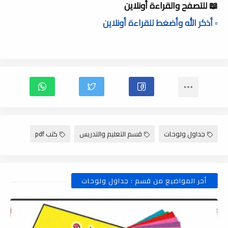
📖 للتصفح والقراءة أونلاين
▫️ أذكر الله وأضغط للقراءة أونلاين
جداول ولوحات
قسم التعليم والتدريس
كتب pdf
أخر المواضيع من قسم : جداول ولوحات