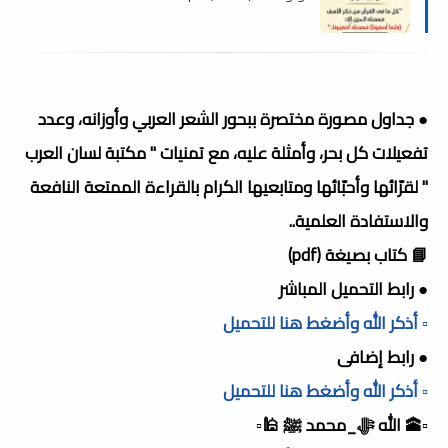
● جداول مصورة مختصرة ببحور الشعر العربي وأوزانه، وعدد
تفعيلات كل بحر، وأمثلة عليه، مع تمنيات " مكتبة لسان العرب
" لقرّائها وأحبّائها ومتابعيها الكرام بالقراءة الممتعة النافعة
والاستفادة العلمية..
📘 كتاب بصيغة (pdf)
● رابط التحميل المباشر
▫️ أذكر الله وأضغط هنا للتحميل
● رابط إضافى
▫️ أذكر الله وأضغط هنا للتحميل
▫️🕋 الله ﷻ_محمد ﷺ 🕌▫️