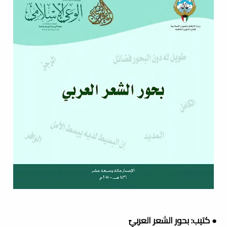
● كتيب: بحور الشعر العربيّ